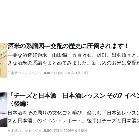
酒米の系譜図―交配の歴史に圧倒されます！
主要な酒造好適米、山田錦、五百万石、雄町、出羽燦々と
きな酒米の系譜をまとめてみました。新しめのお米は交配
がわかります。意外なルーツもわかって楽しい！
日本酒コンシェルジュ UMIO 江口崇
2016年3月30日
「チーズと日本酒」日本酒レッスン その7 イベ
〈後編〉
日本酒をその周りの文化ごと学び、楽しむ「日本酒レッス
ズと日本酒」のイベントレポート。後半はチーズと日本酒
日本酒コンシェルジュ UMIO 江口崇
2016年4月12日