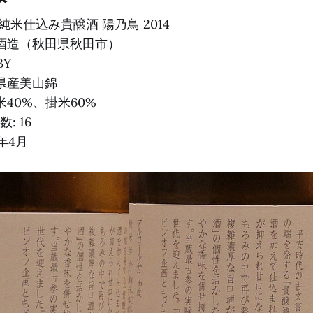
 純米仕込み貴醸酒 陽乃鳥 2014
政酒造（秋田県秋田市）
BY
田県産美山錦
米40%、掛米60%
: 16
5年4月