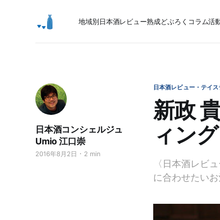
地域別日本酒レビュー
熟成
どぶろく
コラム
活
日本酒レビュー・テイス
新政 
ィング
日本酒コンシェルジュ
Umio 江口崇
2016年8月2日
2 min
〈日本酒レビュ
に合わせたいお