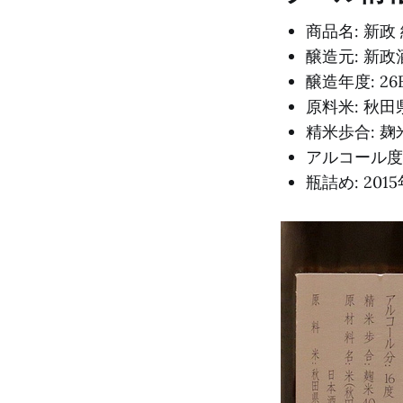
商品名: 新政
醸造元: 新
醸造年度: 26
原料米: 秋
精米歩合: 麹
アルコール度数
瓶詰め: 201