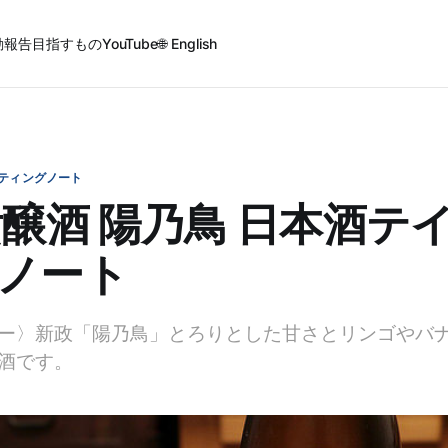
動報告
目指すもの
YouTube
🌐 English
ティングノート
貴醸酒 陽乃鳥 日本酒テ
ノート
ー〉新政「陽乃鳥」とろりとした甘さとリンゴやバ
酒です。