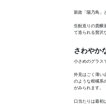
新政「陽乃鳥」
生酛造りの貴醸
て造られる贅沢
さわやか
小さめのグラス
外見はごく薄い
のような柑橘系
がみられます。
口当たりは最初