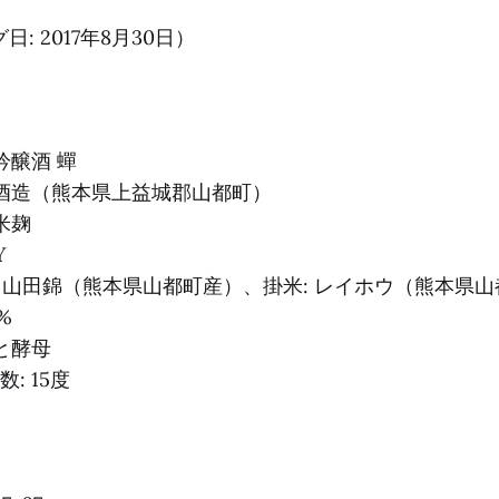
: 2017年8月30日）
吟醸酒 蟬
潤酒造（熊本県上益城郡山都町）
米麹
Y
米: 山田錦（熊本県山都町産）、掛米: レイホウ（熊本県
%
と酵母
: 15度
-