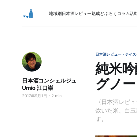
地域別日本酒レビュー
熟成
どぶろく
コラム
活
日本酒レビュー・テイス
純米吟
グノー
日本酒コンシェルジュ
Umio 江口崇
2017年9月1日
2 min
〈日本酒レビュ
炊いた米、白玉
す。