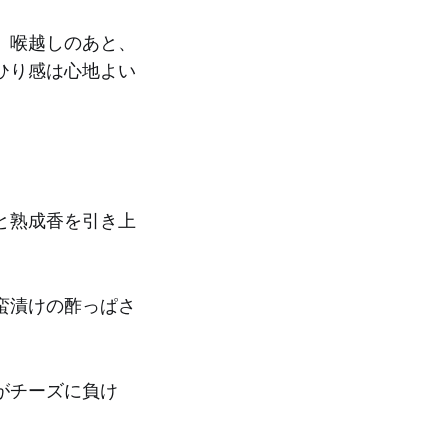
。喉越しのあと、
ひり感は心地よい
と熟成香を引き上
蛮漬けの酢っぱさ
がチーズに負け