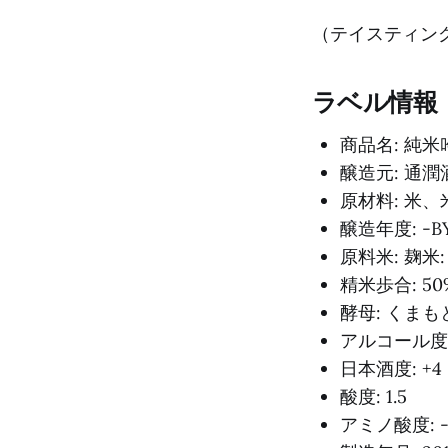
（テイスティング日
ラベル情報
商品名: 純米
醸造元: 通
原材料: 米、
醸造年度: -B
原料米: 麹
精米歩合: 50
酵母: くまも
アルコール度数
日本酒度: +4
酸度: 1.5
アミノ酸度: 