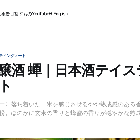
動報告
目指すもの
YouTube
🌐 English
ティングノート
醸酒 蟬｜日本酒テイス
ト
ー〉落ち着いた、米を感じさせるやや熟成感のある
粉。ほのかに玄米の香りと蜂蜜の香りが穏やかな熟