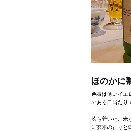
ほのかに
色調は薄いイエ
のある口当たり
落ち着いた、米
に玄米の香りと