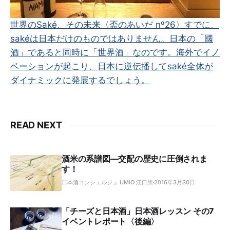
世界のSaké、その未来〈盃のあいだ nº26〉
すでに、
sakéは日本だけのものではありません。日本の「國
酒」であると同時に「世界酒」なのです。海外でイノ
ベーションが起こり、日本に逆伝播してsaké全体が
ダイナミックに発展するでしょう。
READ NEXT
酒米の系譜図―交配の歴史に圧倒されま
す！
日本酒コンシェルジュ UMIO 江口崇
2016年3月30日
「チーズと日本酒」日本酒レッスン その7
イベントレポート〈後編〉