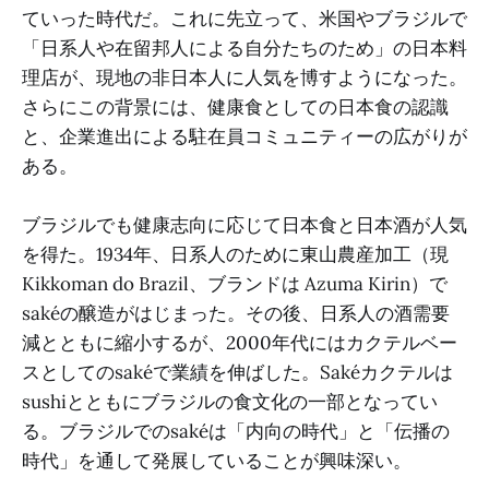
ていった時代だ。これに先立って、米国やブラジルで
「日系人や在留邦人による自分たちのため」の日本料
理店が、現地の非日本人に人気を博すようになった。
さらにこの背景には、健康食としての日本食の認識
と、企業進出による駐在員コミュニティーの広がりが
ある。
ブラジルでも健康志向に応じて日本食と日本酒が人気
を得た。1934年、日系人のために東山農産加工（現
Kikkoman do Brazil、ブランドは Azuma Kirin）で
sakéの醸造がはじまった。その後、日系人の酒需要
減とともに縮小するが、2000年代にはカクテルベー
スとしてのsakéで業績を伸ばした。Sakéカクテルは
sushiとともにブラジルの食文化の一部となってい
る。ブラジルでのsakéは「内向の時代」と「伝播の
時代」を通して発展していることが興味深い。