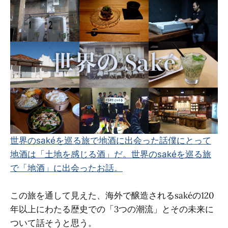
世界のsakéを巡る旅で地酒に出会った話
僕にとって
地酒は「土地を感じる酒」だ。世界のsakéを巡る旅
で「地酒」に出会ったお話。
この旅を通して見えた、海外で醸造されるsakéの120
年以上にわたる歴史での「3つの潮流」とその未来に
ついて話そうと思う。