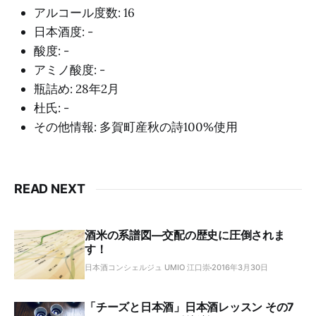
アルコール度数: 16
日本酒度: -
酸度: -
アミノ酸度: -
瓶詰め: 28年2月
杜氏: -
その他情報: 多賀町産秋の詩100%使用
READ NEXT
酒米の系譜図―交配の歴史に圧倒されま
す！
日本酒コンシェルジュ UMIO 江口崇
2016年3月30日
「チーズと日本酒」日本酒レッスン その7