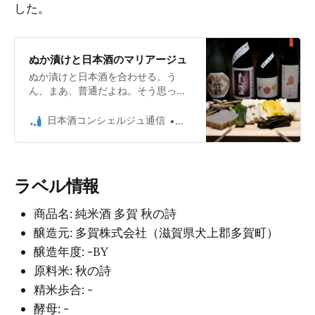
した。
ぬか漬けと日本酒のマリアージュ
ぬか漬けと日本酒を合わせる。う
ん、まあ、普通だよね。そう思って
いた時期が俺にもありました。
日本酒コンシェルジュ通信
日本酒コンシェルジュ Umio 
ラベル情報
商品名: 純米酒 多賀 秋の詩
醸造元: 多賀株式会社（滋賀県犬上郡多賀町）
醸造年度: -BY
原料米: 秋の詩
精米歩合: -
酵母: -