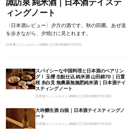
諏訪泉 純米酒｜日本酒テイステ
ィングノート
〈日本酒レビュー〉夕方の酒です。秋の田圃。あぜ道
を歩きながら、夕焼けに見とれます。
日本酒コンシェルジュ UMIO 江口崇
2018年7月27日
スパイシーな中国料理と日本酒のペアリン
グ！ 玉櫻 生酛仕込 純米酒 山田錦70｜日置
桜 糸白見 無農薬無施肥純米酒｜日本酒テイ
スティングノート
日本酒コンシェルジュ UMIO 江口崇
2018年7月26日
大吟醸生酒 白狼｜日本酒テイスティングノ
ート
日本酒コンシェルジュ UMIO 江口崇
2018年7月20日