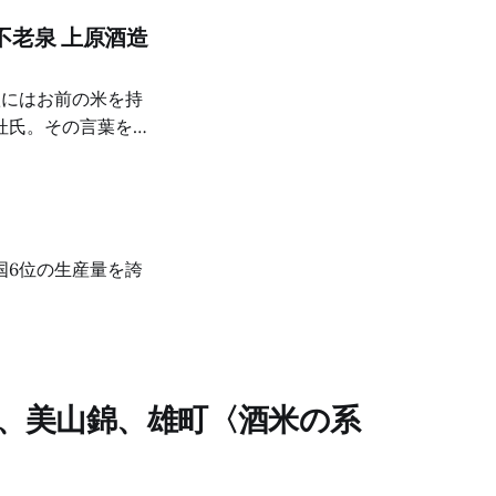
不老泉 上原酒造
秋にはお前の米を持
杜氏。その言葉を受
にします。しかし、
国6位の生産量を誇
、美山錦、雄町〈酒米の系