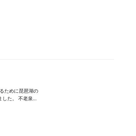
〉
 不老泉・
行く個性蔵で、呑み
目のラインナップの試
[2]ファンが訪れ