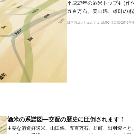
平成27年の酒米トップ4（
五百万石、美山錦、雄町の系
日本酒コンシェルジュ UMIO 江口崇
2016年
酒米の系譜図―交配の歴史に圧倒されます！
主要な酒造好適米、山田錦、五百万石、雄町、出羽燦々と