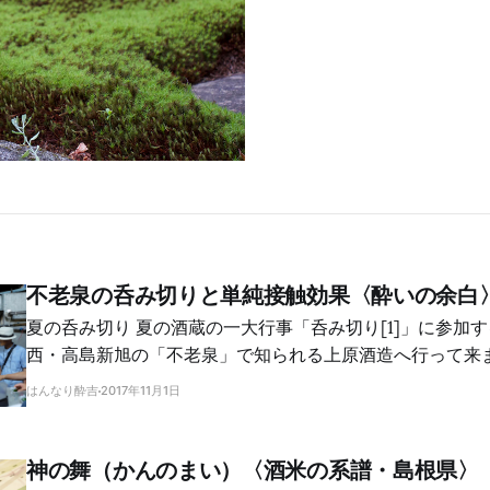
不老泉の呑み切りと単純接触効果〈酔いの余白
夏の呑み切り 夏の酒蔵の一大行事「呑み切り[1]」に参加するために琵琶湖の
西・高島新旭の「不老泉」で知られる上原酒造へ行って来ました。
上原酒造と云えば「山廃造りと木槽天秤搾り」で我が道を
はんなり酔吉
2017年11月1日
切りは不老泉loversの間では人気です。今年も鮮烈59品
飲です！ 夏の盛りの7月下旬の土・日の二日間で、不便な場所にもかかわらず
300名弱の問屋・酒販店・飲食店・一般消費者である自覚的
神の舞（かんのまい）〈酒米の系譜・島根県〉