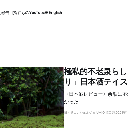
動報告
目指すもの
YouTube
🌐 English
極私的不老泉らし
り」日本酒テイ
〈日本酒レビュー〉余韻に不
かった。
日本酒コンシェルジュ UMIO 江口崇
2021年