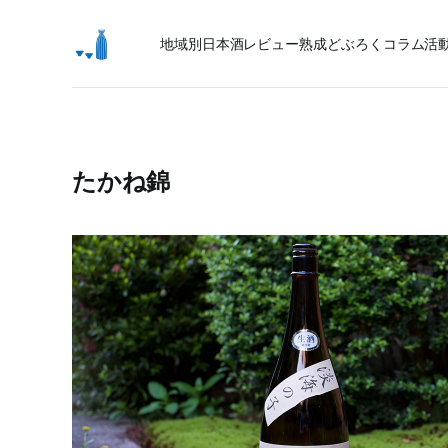
地域別日本酒レビュー
熟成
どぶろく
コラム
活
たかね錦