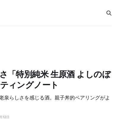
さ「特別純米 生原酒 よしのぼ
スティングノート
老泉らしさを感じる酒。親子丼的ペアリングがよ
1月12日