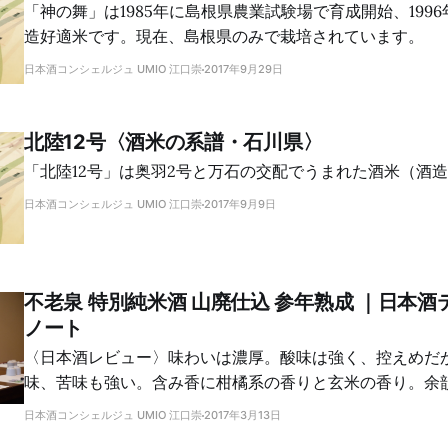
る、オープン参加の夏の風物詩的な行事です。 そして、この中から秋には
「神の舞」は1985年に島根県農業試験場で育成開始、199
「冷やおろし」の酒として育って行くのでしょう…。 蔵では、蔵元がいつも
造好適米です。現在、島根県のみで栽培されています。
の泰然自若の笑顔で、皆様のお出迎え。訪れた人々の熱い
日本酒コンシェルジュ UMIO 江口崇
2017年9月29日
受け取り、今年の酒造りに託してくれることでしょう！！ 神々しい試飲と翁
顔の杜氏 上原酒造へは3回目の訪問ですが、今回が初めての夏蔵…。 ひっそり
と静まり乾いた空気の中、「自覚的不老泉ファン」の群れ
北陸12号〈酒米の系譜・石川県〉
の沈黙と、緊張と興奮と驚き（試飲酒の多さに）が醸し出
「北陸12号」は奥羽2号と万石の交配でうまれた酒米（酒
雰囲気に、真剣度を増幅させる…。
日本酒コンシェルジュ UMIO 江口崇
2017年9月9日
不老泉 特別純米酒 山廃仕込 参年熟成 ｜日本
ノート
〈日本酒レビュー〉味わいは濃厚。酸味は強く、控えめだ
味、苦味も強い。含み香に柑橘系の香りと玄米の香り。余
り残ります。
日本酒コンシェルジュ UMIO 江口崇
2017年3月13日