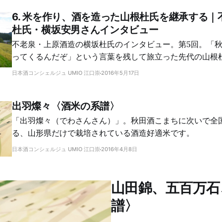
6. 米を作り、酒を造った山根杜氏を継承する｜
杜氏・横坂安男さんインタビュー
不老泉・上原酒造の横坂杜氏のインタビュー。第5回。「
ってくるんだぞ」という言葉を残して旅立った先代の山根
け止め、横坂さんは予定していなかった米作りをすること
日本酒コンシェルジュ UMIO 江口崇
2016年5月17日
そこには大きな壁が立ちはだかっていました。
出羽燦々〈酒米の系譜〉
「出羽燦々（でわさんさん）」。秋田酒こまちに次いで全
る、山形県だけで栽培されている酒造好適米です。
日本酒コンシェルジュ UMIO 江口崇
2016年4月8日
山田錦、五百万石
譜〉