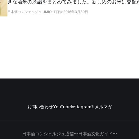
きな酒米の系譜をまとめてみました。新しめのお米は交配
がわかります。意外なルーツもわかって楽しい！
日本酒コンシェルジュ UMIO 江口崇
2016年3月30日
お問い合わせ
YouTube
Instagram
𝕏
メルマガ
日本酒コンシェルジュ通信〜日本酒文化ガイド〜