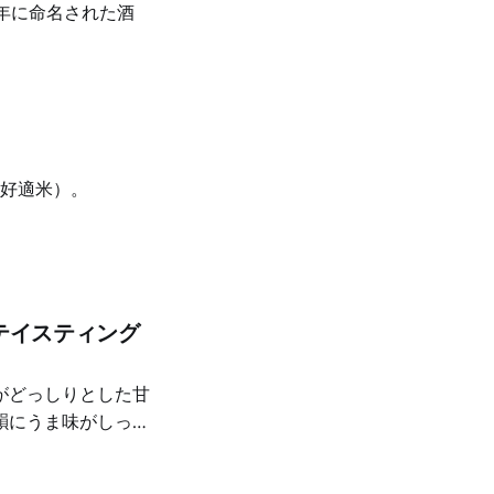
6年に命名された酒
パワーをしっかりと
が、朝一番の気怠さ
す、とても神々しい
造好適米）。
酒テイスティング
がどっしりとした甘
韻にうま味がしっか