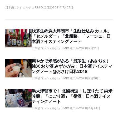
日本酒コンシェルジュ UMIO 江口崇
2021年7月27日
浅茅生@浜大津朝市「生酛仕込み カエル」
「セメルダー」「北船路」「フーシェ」日
本酒テイスティングノート
日本酒コンシェルジュ UMIO 江口崇
2021年7月21日
爽やかで米感がある「浅茅生（あさぢを）
純米 おり酒 みずかがみ」日本酒テイスティ
ングノート@おさけ日和2018
日本酒コンシェルジュ UMIO 江口崇
2021年7月20日
浜大津朝市で！ 北國街道「しぼりたて 純米
吟醸」「にごり酒」「桑酒」日本酒テイス
ティングノート
日本酒コンシェルジュ UMIO 江口崇
2021年6月24日