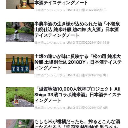
本酒テイスティングノート
日本酒コンシェルジュ UMIO 江口崇
2022年2月1日
半農半酒の生き様が込められた酒「不老泉
山廃仕込 純米吟醸 総の舞 火入酒」日本酒
テイスティングノート
日本酒コンシェルジュ UMIO 江口崇
2021年10月14日
土壌の違いが味に反映する「松の司 純米大
吟醸 土壌別仕込 2018BY」日本酒テイステ
ィングノート
日本酒コンシェルジュ UMIO 江口崇
2021年10月8日
「滋賀地酒10,000人乾杯プロジェクト All
Shiga 33蔵コラボ純米酒」日本酒テイステ
ィングノート
日本酒コンシェルジュ UMIO 江口崇
2021年10月4日
もしも米が柑橘だったら、搾るとこんな酒
になるだろう「笑四季 特別純米 黒ラベル