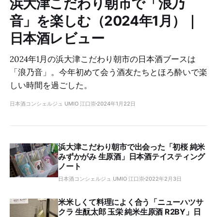
浜大津こだわり朝市で「浪乃
音」を楽しむ（2024年1月）｜
日本酒レビュー
2024年1月の浜大津こだわり朝市の日本酒ブースは
「浪乃音」。今年初めて会う酒友たちとほろ酔いで楽
しい時間を過ごした。
日本酒コンシェルジュ UMIO 江口崇
2024年1月22日
浜大津こだわり朝市で出会った「初桜 純米
みずかがみ 生原酒」日本酒テイスティング
ノート
日本酒コンシェルジュ UMIO 江口崇
2022年2月3日
米米しくて料理によく合う「ニューハツサ
クラ 生酛太郎 玉栄 純米生原酒 R2BY」日