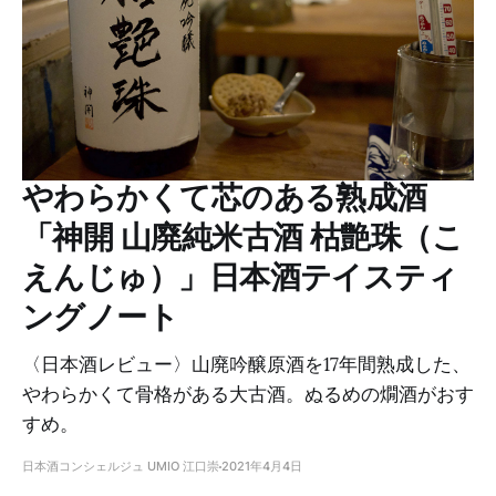
やわらかくて芯のある熟成酒
「神開 山廃純米古酒 枯艶珠（こ
えんじゅ）」日本酒テイスティ
ングノート
〈日本酒レビュー〉山廃吟醸原酒を17年間熟成した、
やわらかくて骨格がある大古酒。ぬるめの燗酒がおす
すめ。
日本酒コンシェルジュ UMIO 江口崇
2021年4月4日