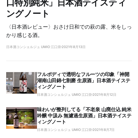
口特別純米」日本酒テイスティ
ングノート
〈日本酒レビュー〉おさけ日和での萩の露、米をしっ
かり感じる酒。
日本酒コンシェルジュ UMIO 江口崇
2021年8月13日
フルボディで透明なフルーツの印象「神開
湖南山田錦七割磨 生原酒」日本酒テイステ
ィングノート
日本酒コンシェルジュ UMIO 江口崇
2021年8月12日
味わいが整列してる「不老泉 山廃仕込 純米
吟醸 中汲み 無濾過生原酒」日本酒テイステ
ィングノート
日本酒コンシェルジュ UMIO 江口崇
2021年8月7日