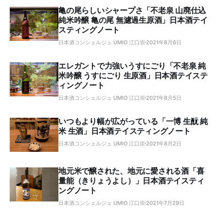
亀の尾らしいシャープさ「不老泉 山廃仕込
純米吟醸 亀の尾 無濾過生原酒」日本酒テイ
スティングノート
日本酒コンシェルジュ UMIO 江口崇
2021年8月6日
エレガントで力強いうすにごり「不老泉 純
米吟醸 うすにごり 生原酒」日本酒テイステ
ィングノート
日本酒コンシェルジュ UMIO 江口崇
2021年8月5日
いつもより幅が広がっている「一博 生酛 純
米 生酒」日本酒テイスティングノート
日本酒コンシェルジュ UMIO 江口崇
2021年8月2日
地元米で醸された、地元に愛される酒「喜
量能（きりょうよし）」日本酒テイスティ
ングノート
日本酒コンシェルジュ UMIO 江口崇
2021年7月29日