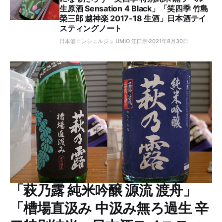
生原酒 Sensation 4 Black」「笑四季 竹島
榮三郎 越神楽 2017-18 生酒」日本酒テイ
スティングノート
日本酒コンシェルジュ UMIO 江口崇
2021年8月30日
「萩乃露 純米吟醸 源流 渡舟」
「槽場直汲み 中汲み無ろ過生 辛