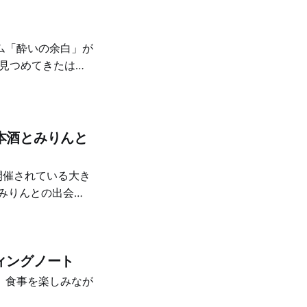
ム「酔いの余白」が
間見つめてきたはん
本酒とみりんと
、いくつか深い体験
さを再発見した
ィングノート
りんを味わえたこ
。食事を楽しみなが
ブースから攻めま