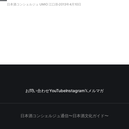
さんのお誘いです。
日本酒コンシェルジュ UMIO 江口崇
2013年4月10日
お問い合わせ
YouTube
Instagram
𝕏
メルマガ
日本酒コンシェルジュ通信〜日本酒文化ガイド〜