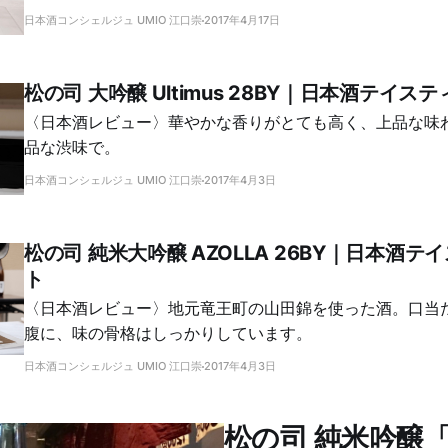
す。 松の司 [松の司]https://sakeconcierge.com(/tag/matsunotsukasa/)ブ
日本酒コンシェルジュ UMIO 江口崇
2017年4月17日
ースには5種類のラインナップ。 そのうち、先月参加した松の司きき酒会で人
気のため試飲できなかった「産土（うぶすな）」を味わい
豊かで、しっかりとした味わいのお酒です。 👉 松の司「産土」テイスティン
松の司 大吟醸 Ultimus 28BY｜日本酒テイス
グノート 👉 「松の司」関連記事 上
〈日本酒レビュー〉華やかな香りがとても高く、上品な味
品な渋味で。
日本酒コンシェルジュ UMIO 江口崇
2017年4月3日
松の司 純米大吟醸 AZOLLA 26BY｜日本酒
ト
〈日本酒レビュー〉地元竜王町の山田錦を使った酒。口当
腹に、味の骨格はしっかりしています。
日本酒コンシェルジュ UMIO 江口崇
2017年4月3日
松の司 純米吟醸