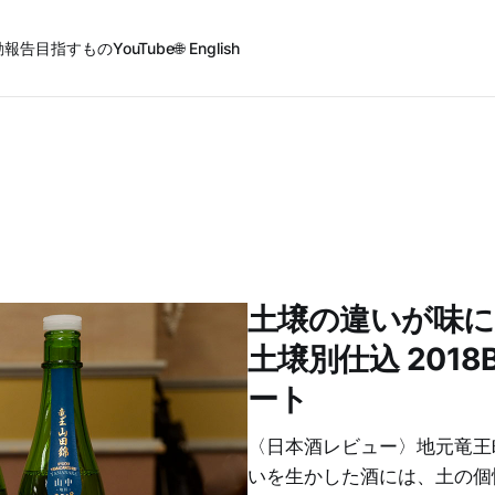
動報告
目指すもの
YouTube
🌐 English
土壌の違いが味に
土壌別仕込 201
ート
〈日本酒レビュー〉地元竜王
いを生かした酒には、土の個