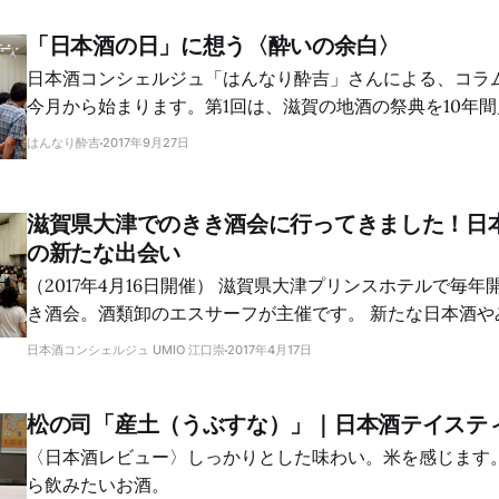
「日本酒の日」に想う〈酔いの余白〉
日本酒コンシェルジュ「はんなり酔吉」さんによる、コラ
今月から始まります。第1回は、滋賀の地酒の祭典を10年
なり酔吉さんが思う地酒文化がテーマです。
はんなり酔吉
2017年9月27日
滋賀県大津でのきき酒会に行ってきました！日
の新たな出会い
（2017年4月16日開催） 滋賀県大津プリンスホテルで毎年開催されている大き
き酒会。酒類卸のエスサーフが主催です。 新たな日本酒やみりんとの出会い
がありました。すべてのブースを回ることは叶わず。でも
日本酒コンシェルジュ UMIO 江口崇
2017年4月17日
ができました。 一つは、松の司の普通酒「産土」をじっくり味わえたこと。
もう一つは、20歳のときに初めて飲み、最近その素晴らし
松の司「産土（うぶすな）」｜日本酒テイステ
「上善如水」を味わえたことです。そしてもう一つは、み
と。 日本酒ブース巡り 昨年は焼酎・泡盛ブースを制覇して、日本酒ブースを
〈日本酒レビュー〉しっかりとした味わい。米を感じます
まわる時間がなくなってしまったので、今年はまず日本酒
ら飲みたいお酒。