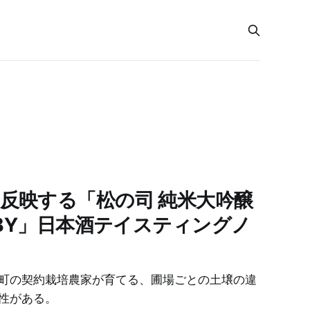
反映する「松の司 純米大吟醸
8BY」日本酒テイスティングノ
町の契約栽培農家が育てる、圃場ごとの土壌の違
性がある。