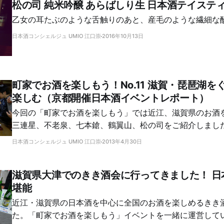
松の司 純米吟醸 あらばしり生 日本酒テイステ
乙女の耳たぶのような舌触りのあと、産毛のような繊細な
日本酒コンシェルジュ UMIO 江口崇
2016年10月13日
町家でお酒を楽しもう！No.11 滋賀・琵琶湖を
楽しむ（京都開催日本酒イベントレポート）
今回の「町家でお酒を楽しもう」では近江、滋賀県のお酒
三連星、不老泉、七本鎗、鶴翼山、松の司をご紹介しまし
日本酒コンシェルジュ UMIO 江口崇
2013年4月30日
滋賀県大津でのきき酒会に行ってきました！ 日
堪能
近江・滋賀県の日本酒を中心に全国のお酒を楽しめるきき
た。「町家でお酒を楽しもう」イベントを一緒に運営して