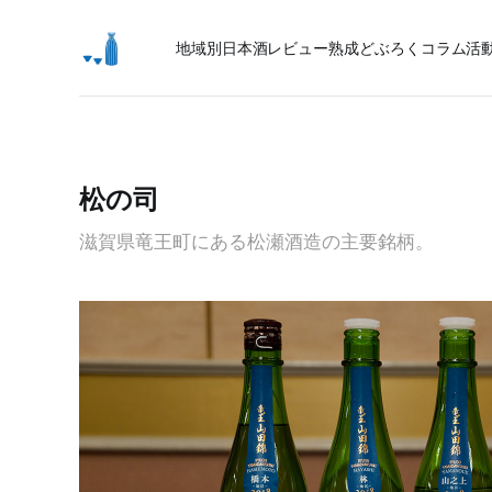
地域別日本酒レビュー
熟成
どぶろく
コラム
活
松の司
滋賀県竜王町にある松瀬酒造の主要銘柄。