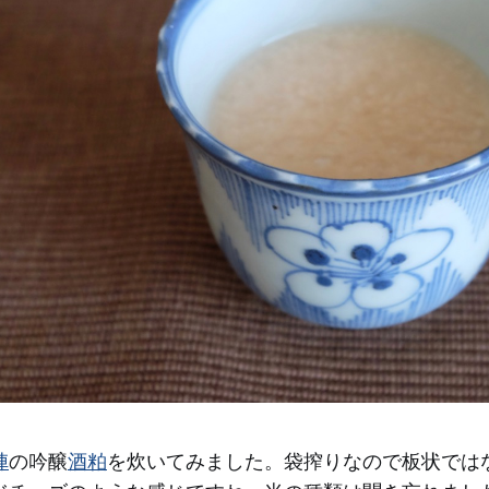
陣
の吟醸
酒粕
を炊いてみました。袋搾りなので板状では