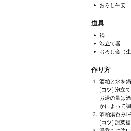
おろし生姜
道具
鍋
泡立て器
おろし金（生
作り方
酒粕と水を鍋
[
コツ
] 泡
お湯の量は酒
かによって調
酒粕湯呑み1
[
コツ
] 甜
湯呑みに注い