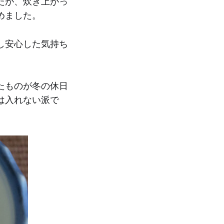
たが、炊き上がっ
めました。
し安心した気持ち
たものが冬の休日
は入れない派で