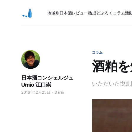
地域別日本酒レビュー
熟成
どぶろく
コラム
活
コラム
酒粕を
日本酒コンシェルジュ
いただいた悦凱
Umio 江口崇
2016年12月25日
3 min