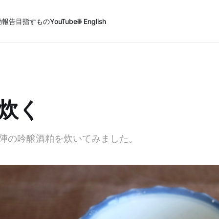
動報告
目指すもの
YouTube
🌐 English
炊く
陣の吟醸酒粕を炊いてみました。