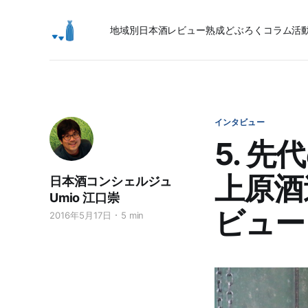
地域別日本酒レビュー
熟成
どぶろく
コラム
活
インタビュー
5. 
上原酒
日本酒コンシェルジュ
Umio 江口崇
ビュー
2016年5月17日
5 min