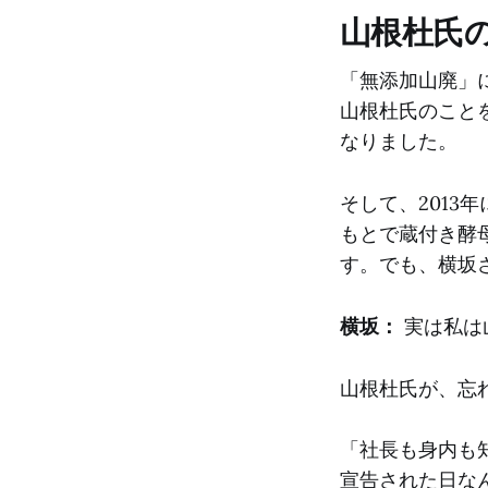
山根杜氏
「無添加山廃」
山根杜氏のこと
なりました。
そして、201
もとで蔵付き酵
す。でも、横坂
横坂：
実は私は
山根杜氏が、忘
「社長も身内も
宣告された日な