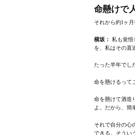
命懸けで
それから約1ヶ
横坂：
私も覚悟
を、私はその直
たった半年でし
命を懸けるって
命を懸けて酒造
よ。だから、簡
それで自分の心
できる。そうい