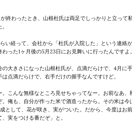
造りが終わったとき、山根杜氏は両足でしっかりと立って
た。
くらい経って、会社から「杜氏が入院した」という連絡
わった1ヶ月後の5月23日にお見舞いに行ったんですよ
分の大きさになった山根杜氏が、点滴だらけで、4月に
手は点滴だらけで、右手だけの握手なんですけど。
ー。こんな無様なところ見せちゃってなー。お前なあ、
ぞ。俺も、自分が作った米で酒造ったから。その米は今
熟成として、花が咲き、実がついた。だから、今度はお
て、実をつける番だぞ」と。