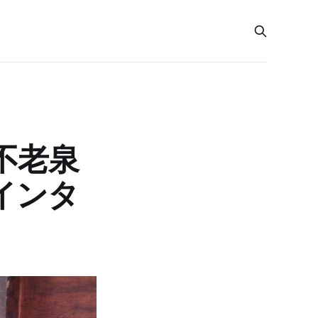
不老泉
インタ