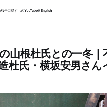
動報告
目指すもの
YouTube
🌐 English
先代の山根杜氏との一冬｜
造杜氏・横坂安男さん