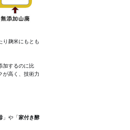
たり麹米にもとも
添加するのに比
クが高く、技術力
母
」や「
家付き酵