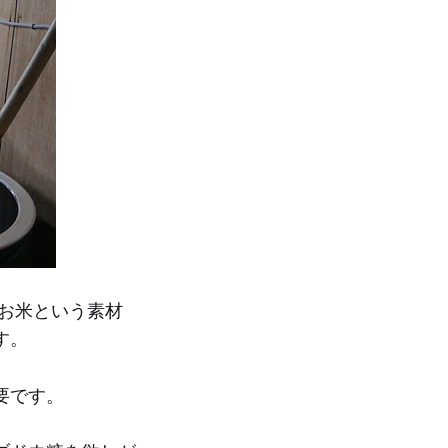
お米という素材
す。
要です。