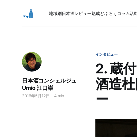
地域別日本酒レビュー
熟成
どぶろく
コラム
活
インタビュー
2. 
酒造杜
日本酒コンシェルジュ
Umio 江口崇
ー
2016年5月12日
4 min