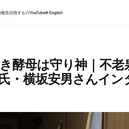
動報告
目指すもの
YouTube
🌐 English
蔵付き酵母は守り神｜不老
氏・横坂安男さんイン