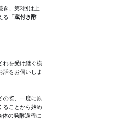
続き、第2回は上
える「
蔵付き酵
それを受け継ぐ横
お話をお伺いしま
その際、一度に原
くることから始め
全体の発酵過程に