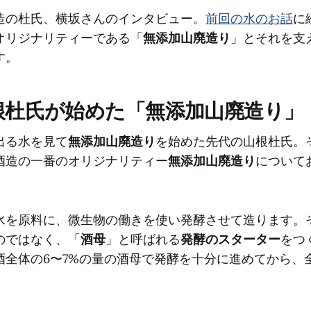
造の杜氏、横坂さんのインタビュー。
前回の水のお話
に
オリジナリティーである「
無添加山廃造り
」とそれを支
す。
根杜氏が始めた「無添加山廃造り」
出る水を見て
無添加山廃造り
を始めた先代の山根杜氏。
酒造の一番のオリジナリティー
無添加山廃造り
について
水を原料に、微生物の働きを使い発酵させて造ります。
のではなく、「
酒母
」と呼ばれる
発酵のスターター
をつ
酒全体の6〜7%の量の酒母で発酵を十分に進めてから、