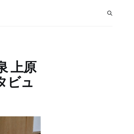
泉 上原
タビュ