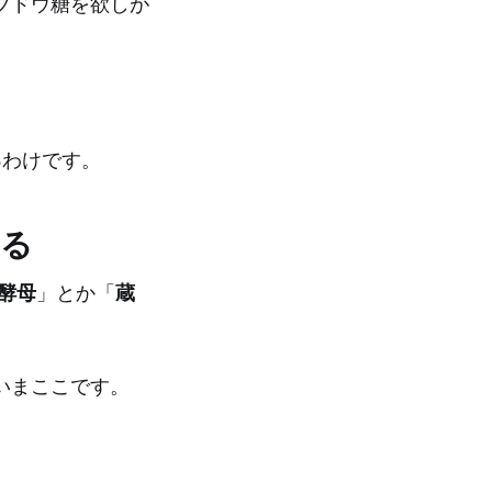
ブドウ糖を欲しが
。
る
わけです。
いる
酵母
」とか「
蔵
いまここです。