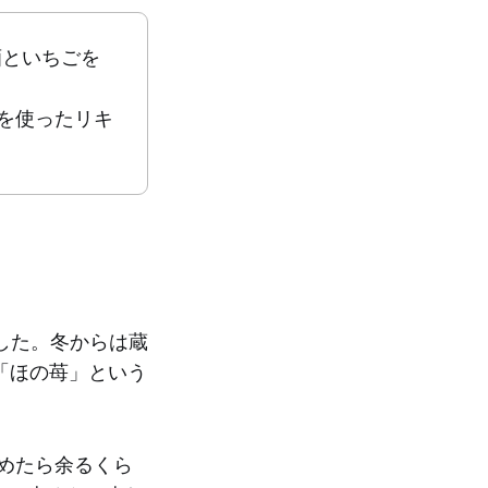
酒といちごを
を使ったリキ
した。冬からは蔵
「ほの苺」という
詰めたら余るくら