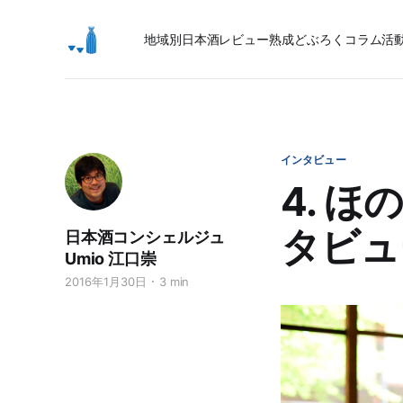
地域別日本酒レビュー
熟成
どぶろく
コラム
活
インタビュー
4. 
タビュ
日本酒コンシェルジュ
Umio 江口崇
2016年1月30日
3 min