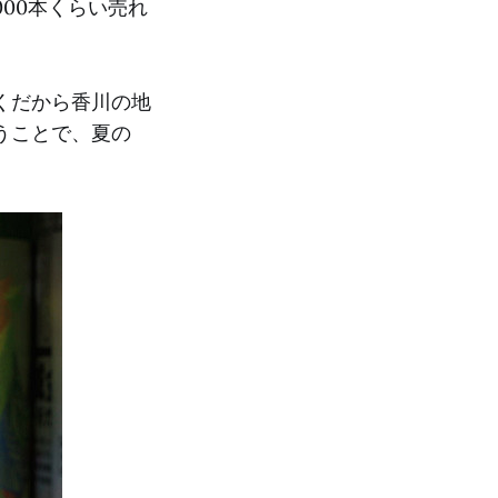
00本くらい売れ
くだから香川の地
うことで、夏の