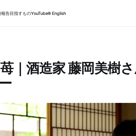
動報告
目指すもの
YouTube
🌐 English
ほの苺｜酒造家 藤岡美樹さ
ー