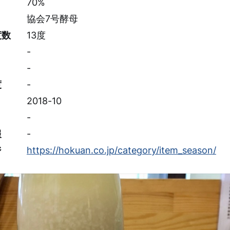
70%
協会7号酵母
度数
13度
-
-
度
-
2018-10
-
報
-
ジ
https://hokuan.co.jp/category/item_season/