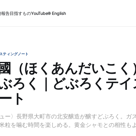
動報告
目指すもの
YouTube
🌐 English
スティングノート
國（ほくあんだいこく）
ぶろく｜どぶろくテイ
ート
ュー〉長野県大町市の北安醸造が醸すどぶろく。ガ
米粒を噛む時間を楽しめる。黄金シャモとの相性も