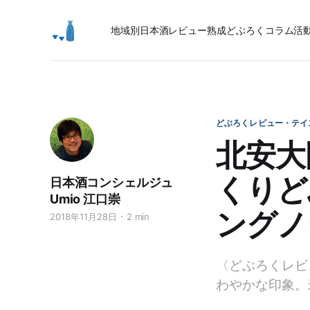
地域別日本酒レビュー
熟成
どぶろく
コラム
活
どぶろくレビュー・テイ
北安大
くりど
日本酒コンシェルジュ
Umio 江口崇
ングノ
2018年11月28日
2 min
〈どぶろくレビ
わやかな印象。