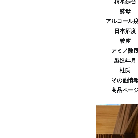
精米歩合
酵母
アルコール
日本酒度
酸度
アミノ酸
製造年月
杜氏
その他情
商品ペー