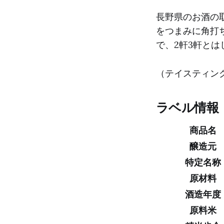
長野県のお酒の
をつまみに角打
で、2軒3軒と
（テイスティング日
ラベル情報
商品名
醸造元
特定名称
原材料
酒造年度
原料米