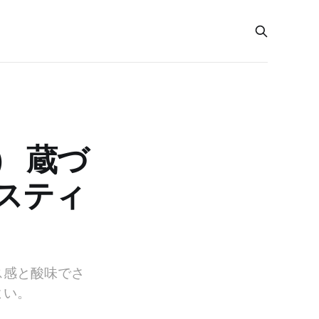
 蔵づ
スティ
ス感と酸味でさ
よい。