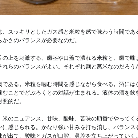
は、スッキリとしたガス感と米粒を感で味わう時間であ
らかさのバランスが必要なのだ。
舌の上を刺激する。歯茎や口蓋で潰れる米粒と、歯で噛
それらのバランスがよい。それぞれ麹と蒸米なのだろう
物である。米粒を噛む時間を感じながら食べる。酒には
噛むことでどぶろくとの対話が生まれる。液体の酒を飲
対照的だ。
、米のニュアンス、甘味、酸味、苦味の順番でやってく
かに感じられる。かなり強い甘みを打ち消し、バランス
味が出て、酸味とガスが口腔、鼻腔を立ち上がっていく