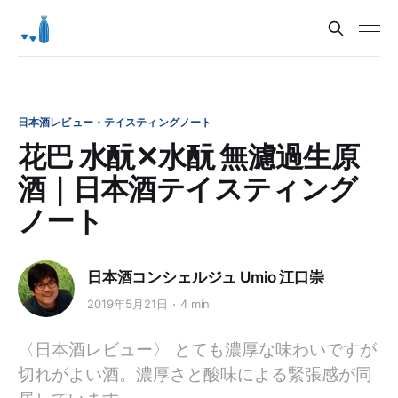
日本酒レビュー・テイスティングノート
花巴 水酛✕水酛 無濾過生原
酒｜日本酒テイスティング
ノート
日本酒コンシェルジュ Umio 江口崇
2019年5月21日
4 min
〈日本酒レビュー〉 とても濃厚な味わいですが
切れがよい酒。濃厚さと酸味による緊張感が同