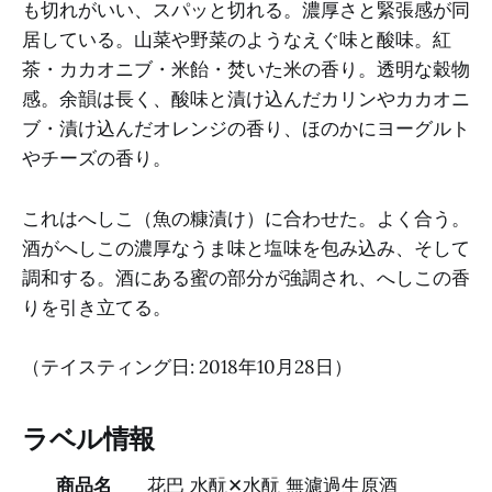
も切れがいい、スパッと切れる。濃厚さと緊張感が同
居している。山菜や野菜のようなえぐ味と酸味。紅
茶・カカオニブ・米飴・焚いた米の香り。透明な穀物
感。余韻は長く、酸味と漬け込んだカリンやカカオニ
ブ・漬け込んだオレンジの香り、ほのかにヨーグルト
やチーズの香り。
これはへしこ（魚の糠漬け）に合わせた。よく合う。
酒がへしこの濃厚なうま味と塩味を包み込み、そして
調和する。酒にある蜜の部分が強調され、へしこの香
りを引き立てる。
（テイスティング日: 2018年10月28日）
ラベル情報
商品名
花巴 水酛✕水酛 無濾過生原酒