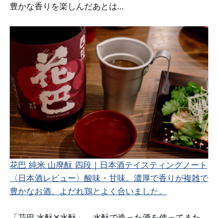
豊かな香りを楽しんだあとは…
花巴 純米 山廃酛 四段｜日本酒テイスティングノート
〈日本酒レビュー〉酸味・甘味。濃厚で香りが複雑で
豊かなお酒。よだれ鶏とよく合いました。
「花巴 水酛✕水酛」。水酛で造った酒を使ってまた