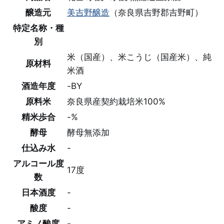
醸造元
美吉野醸造
（奈良県吉野郡吉野町）
特定名称・種
別
米（国産）、米こうじ（国産米）、純
原材料
米酒
酒造年度
-BY
原料米
奈良県産契約栽培米100%
精米歩合
-%
酵母
酵母無添加
仕込み水
-
アルコール度
17度
数
日本酒度
-
酸度
-
アミノ酸度
-