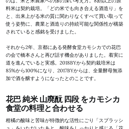
のは、米と米農家への懐の深い考え方。8割以上の原
料米は契約栽培。「どの米でも向き合える酒造り」を
と、出来上がる米の質に関わりなくすべて買い取って
使う姿勢に、農業と酒造りの持続可能な関係性が構築
されていると感銘を受けました。
それから2年、京都にある発酵食堂カモシカでの花巴
の会で橋本さんと再び話す機会がありました。着実に
道を進んでいると実感。2018BYから契約栽培米は
85%から100%になり、2017BYからは、全量酵母無添
加で酒を醸すようになったとのことです。
花巴 純米 山廃酛 四段 をカモシカ
食堂の料理と合わせる
柑橘の酸味と苦味が特徴的な活性にごり「スプラッシ
ュ」をいただいたあと、酸味をしっかりと感じる「花