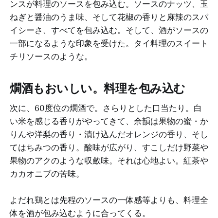
ンスが料理のソースを包み込む。ソースのナッツ、玉
ねぎと醤油のうま味、そして花椒の香りと麻辣のスパ
イシーさ、すべてを包み込む。そして、酒がソースの
一部になるような印象を受けた。タイ料理のスイート
チリソースのような。
燗酒もおいしい。料理を包み込む
次に、60度位の燗酒で。さらりとした口当たり。白
い米を感じる香りがやってきて、余韻は果物の蜜・か
りんや洋梨の香り・漬け込んだオレンジの香り、そし
てはちみつの香り。酸味が広がり、すこしだけ野菜や
果物のアクのような収斂味。それは心地よい。紅茶や
カカオニブの苦味。
よだれ鶏とは先程のソースの一体感等よりも、料理全
体を酒が包み込むように合ってくる。