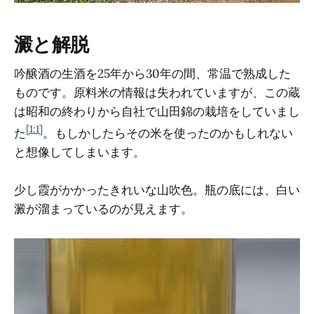
澱と解脱
吟醸酒の生酒を25年から30年の間、常温で熟成した
ものです。原料米の情報は失われていますが、この蔵
は昭和の終わりから自社で山田錦の栽培をしていまし
[1:1]
た
。もしかしたらその米を使ったのかもしれない
と想像してしまいます。
少し霞がかかったきれいな山吹色。瓶の底には、白い
澱が溜まっているのが見えます。