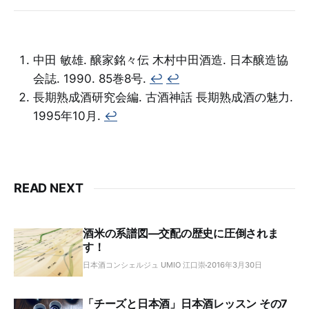
中田 敏雄. 醸家銘々伝 木村中田酒造. 日本醸造協
会誌. 1990. 85巻8号.
↩︎
↩︎
長期熟成酒研究会編. 古酒神話 長期熟成酒の魅力.
1995年10月.
↩︎
READ NEXT
酒米の系譜図―交配の歴史に圧倒されま
す！
日本酒コンシェルジュ UMIO 江口崇
2016年3月30日
「チーズと日本酒」日本酒レッスン その7