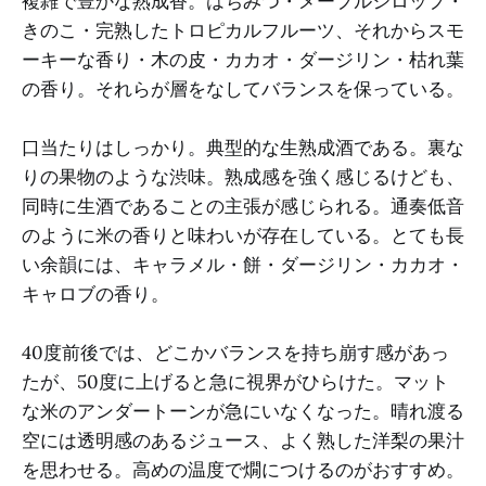
複雑で豊かな熟成香。はちみつ・メープルシロップ・
きのこ・完熟したトロピカルフルーツ、それからスモ
ーキーな香り・木の皮・カカオ・ダージリン・枯れ葉
の香り。それらが層をなしてバランスを保っている。
口当たりはしっかり。典型的な生熟成酒である。裏な
りの果物のような渋味。熟成感を強く感じるけども、
同時に生酒であることの主張が感じられる。通奏低音
のように米の香りと味わいが存在している。とても長
い余韻には、キャラメル・餅・ダージリン・カカオ・
キャロブの香り。
40度前後では、どこかバランスを持ち崩す感があっ
たが、50度に上げると急に視界がひらけた。マット
な米のアンダートーンが急にいなくなった。晴れ渡る
空には透明感のあるジュース、よく熟した洋梨の果汁
を思わせる。高めの温度で燗につけるのがおすすめ。