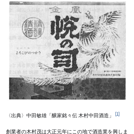
[1]
〈出典〉中田敏雄「醸家銘々伝 木村中田酒造」
創業者の木村茂は大正元年にこの地で酒造業を興しま