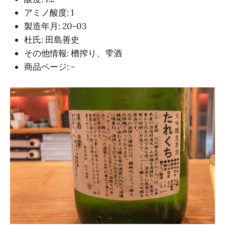
アミノ酸度: 1
製造年月: 20-03
杜氏: 田島善史
その他情報: 槽搾り、雫酒
商品ページ: -