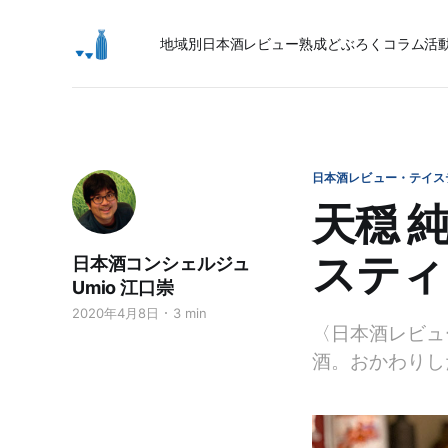
地域別日本酒レビュー
熟成
どぶろく
コラム
活
日本酒レビュー・テイス
天穏 
スティ
日本酒コンシェルジュ
Umio 江口崇
2020年4月8日
3 min
〈日本酒レビュ
酒。おかわりし