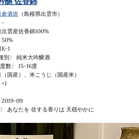
吟醸 佐香錦
板倉酒造
（島根県出雲市）
-
奥出雲産佐香錦100%
50%
K-1
種別〉 純米大吟醸酒
数〉 15-16度
米（国産）、米こうじ（国産米）
+1
019-09
〉 あなたを 佐する香りは 天穏やかに