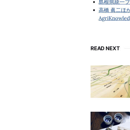
島根県統一ブ
高橋 眞二ほか
AgriKnowle
READ NEXT