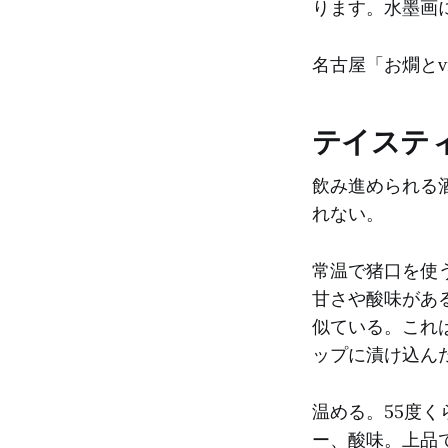
ります。水墨画
名古屋「お燗とv
テイステ
飲み進められる
れない。
常温で猪口を使
甘さや酸味があ
似ている。これ
ップに漬け込ん
温める。55度
ー、酸味。上品