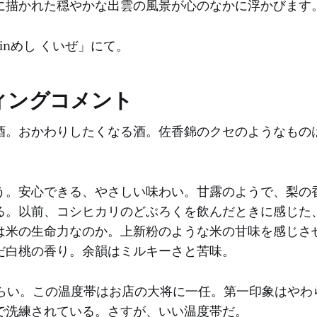
に描かれた穏やかな出雲の風景が心のなかに浮かびます
inめし くいぜ」にて。
ィングコメント
酒。おかわりしたくなる酒。佐香錦のクセのようなもの
う。安心できる、やさしい味わい。甘露のようで、梨の
る。以前、コシヒカリのどぶろくを飲んだときに感じた
は米の生命力なのか。上新粉のような米の甘味を感じさ
だ白桃の香り。余韻はミルキーさと苦味。
くらい。この温度帯はお店の大将に一任。第一印象はやわ
で洗練されている。さすが、いい温度帯だ。