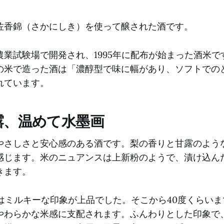
佐香錦（さかにしき）を使って醸された酒です。
業試験場で開発され、1995年に配布が始まった酒米です
の米で造った酒は「濃醇型で味に幅があり、ソフトでの
れています。
露、温めて水墨画
やさしさと安心感のある酒です。梨の香りと甘露のよう
感じます。米のニュアンスは上新粉のようで、漬け込ん
きます。
ではミルキーな印象が上品でした。そこから40度くらい
やわらかな米感に支配されます。ふんわりとした印象で