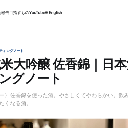
動報告
目指すもの
YouTube
🌐 English
ティングノート
純米大吟醸 佐香錦｜日
ングノート
ー〉佐香錦を使った酒。やさしくてやわらかい。飲
たくなる酒。