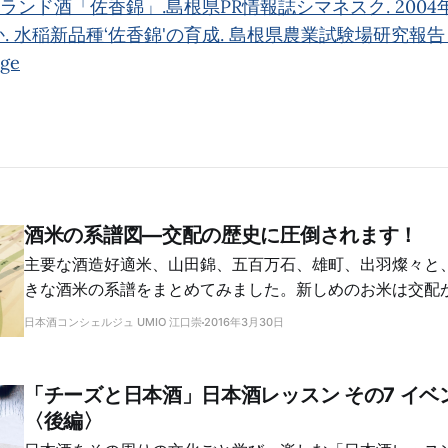
ランド酒「佐香錦」.島根県PR情報誌シマネスク. 2004
. 水稲新品種‘佐香錦'の育成. 島根県農業試験場研究報告 
dge
酒米の系譜図―交配の歴史に圧倒されます！
主要な酒造好適米、山田錦、五百万石、雄町、出羽燦々と
きな酒米の系譜をまとめてみました。新しめのお米は交配
がわかります。意外なルーツもわかって楽しい！
日本酒コンシェルジュ UMIO 江口崇
2016年3月30日
「チーズと日本酒」日本酒レッスン その7 イベ
〈後編〉