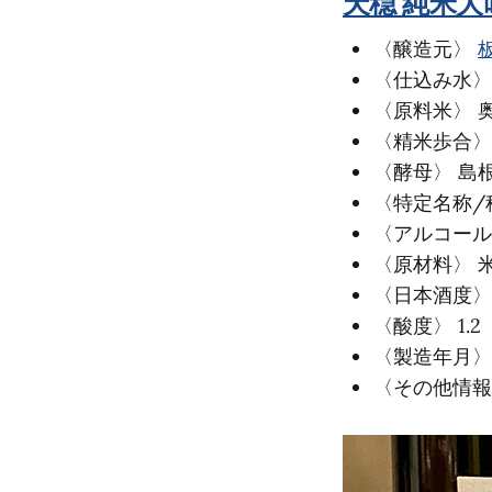
天穏 純米大
〈醸造元〉
〈仕込み水〉 
〈原料米〉 
〈精米歩合〉 
〈酵母〉 島根
〈特定名称/
〈アルコール度
〈原材料〉 
〈日本酒度〉 
〈酸度〉 1.2
〈製造年月〉 2
〈その他情報