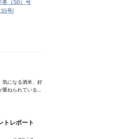
年冬（50）号
35号|
、気になる酒米、好
が重ねられているの
ントレポート