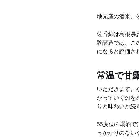
地元産の酒米、
佐香錦は島根県農
験醸造では、こ
になると評価さ
常温で甘
いただきます。
がっていくのを
りと味わいが続
55度位の燗酒
っかかりのない