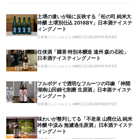
土壌の違いが味に反映する「松の司 純米大
吟醸 土壌別仕込 2018BY」日本酒テイステ
ィングノート
日本酒コンシェルジュ UMIO 江口崇
2021年10月8日
任侠酒「國香 特別本醸造 遠州 森の石松」
日本酒テイスティングノート
日本酒コンシェルジュ UMIO 江口崇
2021年10月5日
フルボディで透明なフルーツの印象「神開
湖南山田錦七割磨 生原酒」日本酒テイステ
ィングノート
日本酒コンシェルジュ UMIO 江口崇
2021年8月12日
味わいが整列してる「不老泉 山廃仕込 純米
吟醸 中汲み 無濾過生原酒」日本酒テイステ
ィングノート