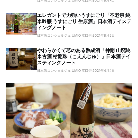
日本酒コンシェルジュ UMIO 江口崇
2021年8月7日
エレガントで力強いうすにごり「不老泉 純
米吟醸 うすにごり 生原酒」日本酒テイステ
ィングノート
日本酒コンシェルジュ UMIO 江口崇
2021年8月5日
やわらかくて芯のある熟成酒「神開 山廃純
米古酒 枯艶珠（こえんじゅ）」日本酒テイ
スティングノート
日本酒コンシェルジュ UMIO 江口崇
2021年4月4日