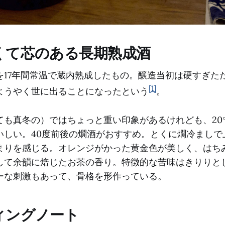
くて芯のある長期熟成酒
を17年間常温で蔵内熟成したもの。醸造当初は硬すぎた
[1]
ようやく世に出ることになったという
。
ても真冬の）ではちょっと重い印象があるけれども、20
いしい。40度前後の燗酒がおすすめ。とくに燗冷ましで
まりを感じる。オレンジがかった黄金色が美しく、はち
して余韻に焙じたお茶の香り。特徴的な苦味はきりりと
ーな刺激もあって、骨格を形作っている。
ィングノート