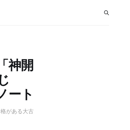
「神開
じ
ノート
骨格がある大古