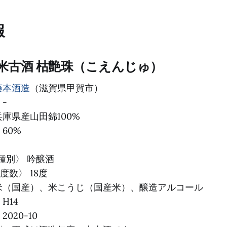
報
純米古酒 枯艶珠（こえんじゅ）
藤本酒造
（滋賀県甲賀市）
-
兵庫県産山田錦100%
60%
種別〉 吟醸酒
度数〉 18度
米（国産）、米こうじ（国産米）、醸造アルコール
H14
020-10