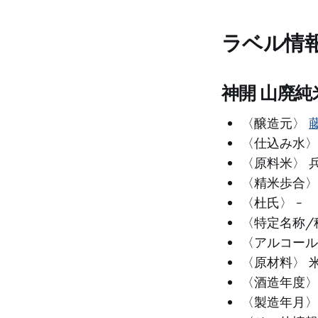
ラベル情
神開 山廃
〈醸造元〉
〈仕込み水〉 
〈原料米〉 
〈精米歩合〉 
〈杜氏〉 -
〈特定名称/
〈アルコール
〈原材料〉 
〈酒造年度〉 
〈製造年月〉 2