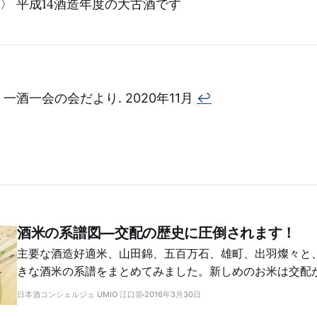
〉 平成14酒造年度の大古酒です
一酒一会の会だより. 2020年11月
↩︎
酒米の系譜図―交配の歴史に圧倒されます！
主要な酒造好適米、山田錦、五百万石、雄町、出羽燦々と
きな酒米の系譜をまとめてみました。新しめのお米は交配
がわかります。意外なルーツもわかって楽しい！
日本酒コンシェルジュ UMIO 江口崇
2016年3月30日