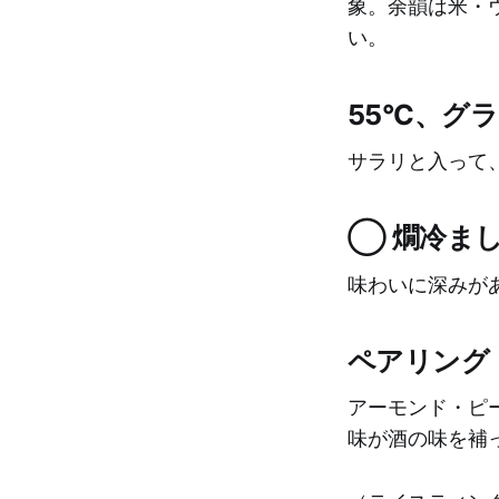
象。余韻は米・
い。
55°C、グ
サラリと入って
◯ 燗冷まし
味わいに深みが
ペアリング
アーモンド・ピ
味が酒の味を補