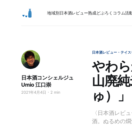
地域別日本酒レビュー
熟成
どぶろく
コラム
活
日本酒レビュー・テイス
やわら
山廃純
日本酒コンシェルジュ
Umio 江口崇
ゅ）」
2021年4月4日
2 min
〈日本酒レビュ
酒。ぬるめの燗