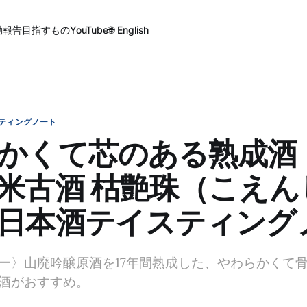
動報告
目指すもの
YouTube
🌐 English
ティングノート
かくて芯のある熟成酒
米古酒 枯艶珠（こえん
日本酒テイスティング
ー〉山廃吟醸原酒を17年間熟成した、やわらかくて
酒がおすすめ。