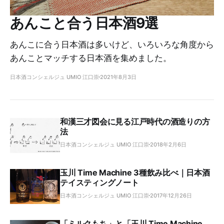
あんこと合う日本酒9選
あんこに合う日本酒は多いけど、いろいろな角度から
あんことマッチする日本酒を集めました。
日本酒コンシェルジュ UMIO 江口崇
2021年8月3日
和漢三才図会に見る江戸時代の酒造りの方
法
日本酒コンシェルジュ UMIO 江口崇
2018年2月6日
玉川 Time Machine 3種飲み比べ｜日本酒
テイスティングノート
日本酒コンシェルジュ UMIO 江口崇
2017年12月26日
「ミルクもち」と「玉川 Time Machine