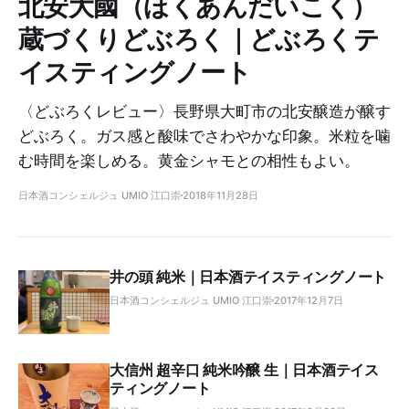
北安大國（ほくあんだいこく）
蔵づくりどぶろく｜どぶろくテ
イスティングノート
〈どぶろくレビュー〉長野県大町市の北安醸造が醸す
どぶろく。ガス感と酸味でさわやかな印象。米粒を噛
む時間を楽しめる。黄金シャモとの相性もよい。
日本酒コンシェルジュ UMIO 江口崇
2018年11月28日
井の頭 純米｜日本酒テイスティングノート
日本酒コンシェルジュ UMIO 江口崇
2017年12月7日
大信州 超辛口 純米吟醸 生｜日本酒テイス
ティングノート