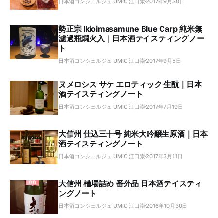
日本酒コンシェルジュ UMIO 江口崇
2017年9月30日
勢正宗 Ikioimasamune Blue Carp 純米無
濾過瓶燗火入｜日本酒テイスティングノー
ト
日本酒コンシェルジュ UMIO 江口崇
2017年9月5日
ヌメロシス サケ エロティック 生酛｜日本
酒テイスティングノート
日本酒コンシェルジュ UMIO 江口崇
2017年7月19日
大信州 仕込三十号 純米大吟醸生原酒｜日本
酒テイスティングノート
日本酒コンシェルジュ UMIO 江口崇
2017年3月11日
大信州 槽場詰め 番外品 日本酒テイスティ
ングノート
日本酒コンシェルジュ UMIO 江口崇
2016年10月30日