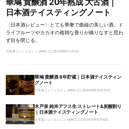
華鳩 貴醸酒 20年熟成 大古酒｜
日本酒テイスティングノート
〈日本酒レビュー〉とても華奢で曲線の美しい酒。ド
ライフルーツやカカオの複雑な香りが織りなすと思わ
ず目を閉じる。
日本酒コンシェルジュ UMIO 江口崇
2018年11月1日
華鳩 貴醸酒 8年貯蔵｜日本酒テイスティン
グノート
日本酒コンシェルジュ UMIO 江口崇
2018年10月31日
木戸泉 純米アフス生 ストレート&炭酸割り
｜日本酒テイスティングノート
日本酒コンシェルジュ UMIO 江口崇
2017年8月10日