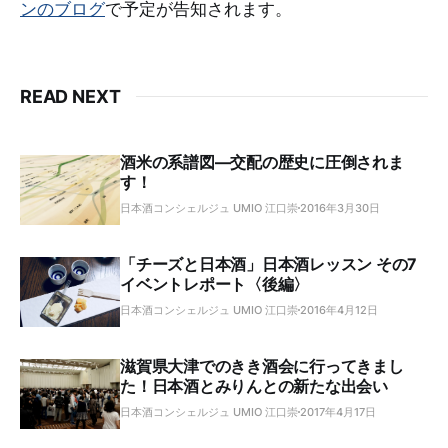
ンのブログ
で予定が告知されます。
READ NEXT
酒米の系譜図―交配の歴史に圧倒されま
す！
日本酒コンシェルジュ UMIO 江口崇
2016年3月30日
「チーズと日本酒」日本酒レッスン その7
イベントレポート〈後編〉
日本酒コンシェルジュ UMIO 江口崇
2016年4月12日
滋賀県大津でのきき酒会に行ってきまし
た！日本酒とみりんとの新たな出会い
日本酒コンシェルジュ UMIO 江口崇
2017年4月17日