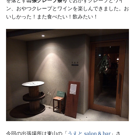
を落とす
出張クレープ祭り
でおかずクレープとワイ
ン、おやつクレープとワインを楽しんできました。お
いしかった！また食べたい！飲みたい！
今回の出張場所は東山の「
うえと salon & bar
」さ