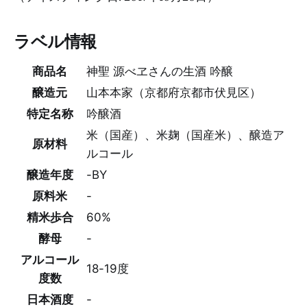
ラベル情報
商品名
神聖 源べヱさんの生酒 吟醸
醸造元
山本本家（京都府京都市伏見区）
特定名称
吟醸酒
米（国産）、米麹（国産米）、醸造ア
原材料
ルコール
醸造年度
-BY
原料米
-
精米歩合
60%
酵母
-
アルコール
18-19度
度数
日本酒度
-