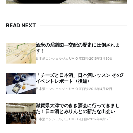
READ NEXT
酒米の系譜図―交配の歴史に圧倒されま
す！
日本酒コンシェルジュ UMIO 江口崇
2016年3月30日
「チーズと日本酒」日本酒レッスン その7
イベントレポート〈後編〉
日本酒コンシェルジュ UMIO 江口崇
2016年4月12日
滋賀県大津でのきき酒会に行ってきまし
た！日本酒とみりんとの新たな出会い
日本酒コンシェルジュ UMIO 江口崇
2017年4月17日