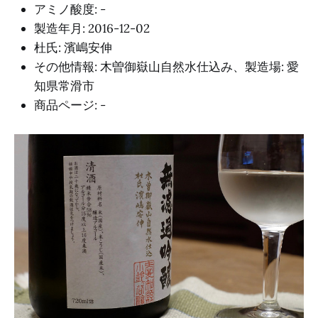
アミノ酸度: -
製造年月: 2016-12-02
杜氏: 濱嶋安伸
その他情報: 木曽御嶽山自然水仕込み、製造場: 愛
知県常滑市
商品ページ: -