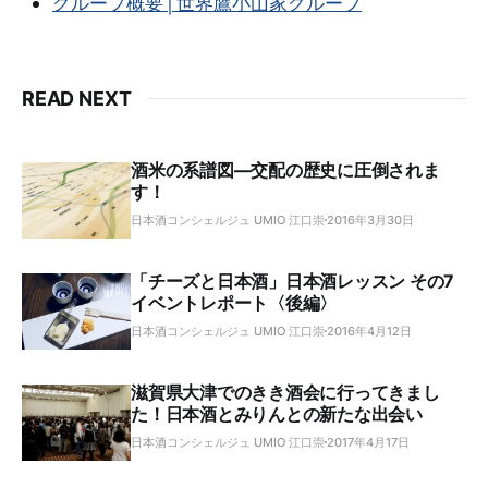
グループ概要 | 世界鷹小山家グループ
READ NEXT
酒米の系譜図―交配の歴史に圧倒されま
す！
日本酒コンシェルジュ UMIO 江口崇
2016年3月30日
「チーズと日本酒」日本酒レッスン その7
イベントレポート〈後編〉
日本酒コンシェルジュ UMIO 江口崇
2016年4月12日
滋賀県大津でのきき酒会に行ってきまし
た！日本酒とみりんとの新たな出会い
日本酒コンシェルジュ UMIO 江口崇
2017年4月17日