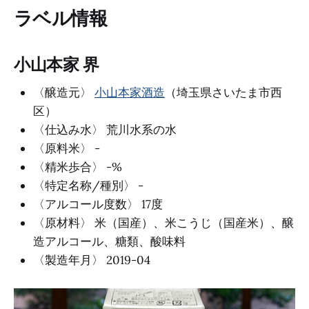
ラベル情報
小山本家 界
〈醸造元〉
小山本家酒造
（埼玉県さいたま市西
区）
〈仕込み水〉 荒川水系の水
〈原料米〉 -
〈精米歩合〉 -%
〈特定名称/種別〉 -
〈アルコール度数〉 17度
〈原材料〉 米（国産）、米こうじ（国産米）、醸
造アルコール、糖類、酸味料
〈製造年月〉 2019-04