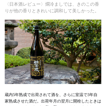
〈日本酒レビュー〉燗冷ましでは、きのこの香
りが他の香りときれいに調和して美しかった。
蔵内5年熟成で出荷されて酒を、さらに室温で3年自
家熟成させた酒だ。出荷年月の翌月に開栓したときは