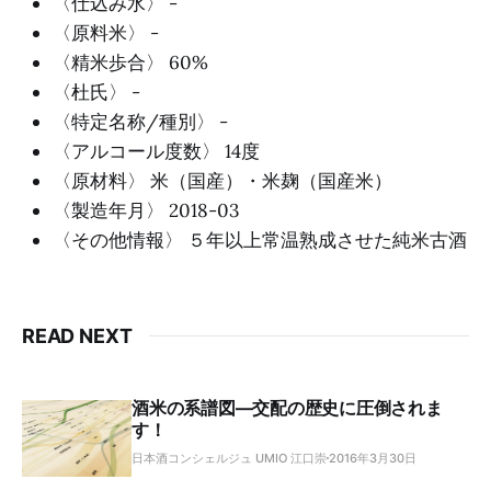
〈仕込み水〉 -
〈原料米〉 -
〈精米歩合〉 60%
〈杜氏〉 -
〈特定名称/種別〉 -
〈アルコール度数〉 14度
〈原材料〉 米（国産）・米麹（国産米）
〈製造年月〉 2018-03
〈その他情報〉 ５年以上常温熟成させた純米古酒
READ NEXT
酒米の系譜図―交配の歴史に圧倒されま
す！
日本酒コンシェルジュ UMIO 江口崇
2016年3月30日