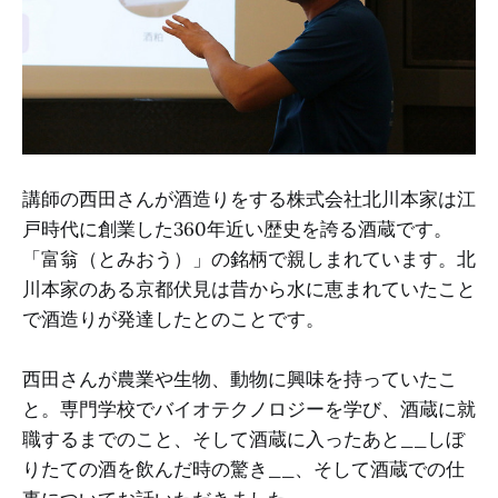
講師の西田さんが酒造りをする株式会社北川本家は江
戸時代に創業した360年近い歴史を誇る酒蔵です。
「富翁（とみおう）」の銘柄で親しまれています。北
川本家のある京都伏見は昔から水に恵まれていたこと
で酒造りが発達したとのことです。
西田さんが農業や生物、動物に興味を持っていたこ
と。専門学校でバイオテクノロジーを学び、酒蔵に就
職するまでのこと、そして酒蔵に入ったあと__しぼ
りたての酒を飲んだ時の驚き__、そして酒蔵での仕