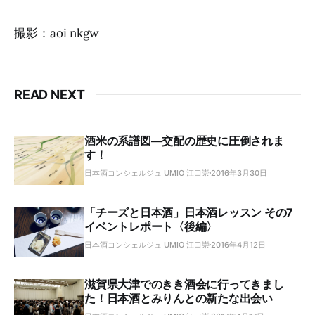
撮影：aoi nkgw
READ NEXT
酒米の系譜図―交配の歴史に圧倒されま
す！
日本酒コンシェルジュ UMIO 江口崇
2016年3月30日
「チーズと日本酒」日本酒レッスン その7
イベントレポート〈後編〉
日本酒コンシェルジュ UMIO 江口崇
2016年4月12日
滋賀県大津でのきき酒会に行ってきまし
た！日本酒とみりんとの新たな出会い