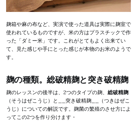
麹箱や麻の布など、実演で使った道具は実際に麹室で
使われているものですが、米の方はプラスチックで作
った「ダミー米」です。これがとてもよく出来てい
て、見た感じや手にとった感じが本物のお米のようで
す。
麹の種類。総破精麹と突き破精麹
麹のレッスンの後半は、2つのタイプの麹、
総破精麹
（そうはぜこうじ）と__突き破精麹__（つきはぜこ
うじ）についての解説です。麹菌の繁殖のさせ方によ
ってこの2つを作り分けます・