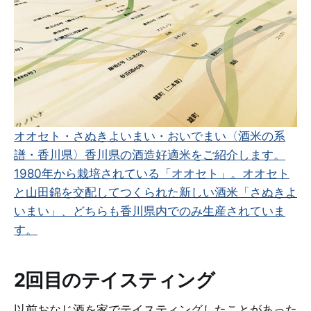
オオセト・さぬきよいまい・おいでまい〈酒米の系
譜・香川県〉
香川県の酒造好適米をご紹介します。
1980年から栽培されている「オオセト」。オオセト
と山田錦を交配してつくられた新しい酒米「さぬきよ
いまい」、どちらも香川県内でのみ生産されていま
す。
2回目のテイスティング
以前おなじ酒を家でテイスティングしたことがあった