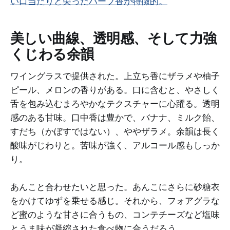
い口当たりと尖ったハーブ香が特徴的。
美しい曲線、透明感、そして力強
くじわる余韻
ワイングラスで提供された。上立ち香にザラメや柚子
ピール、メロンの香りがある。口に含むと、やさしく
舌を包み込むまろやかなテクスチャーに心躍る。透明
感のある甘味。口中香は豊かで、バナナ、ミルク飴、
すだち（かぼすではない）、ややザラメ。余韻は長く
酸味がじわりと。苦味が強く、アルコール感もしっか
り。
あんこと合わせたいと思った。あんこにさらに砂糖衣
をかけてゆずを乗せる感じ。それから、フォアグラな
ど蜜のような甘さに合うもの、コンテチーズなど塩味
とうま味が凝縮された食べ物に合うだろう。