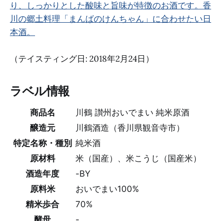
り、しっかりとした酸味と旨味が特徴のお酒です。香
川の郷土料理「まんばのけんちゃん」に合わせたい日
本酒。
（テイスティング日: 2018年2月24日）
ラベル情報
商品名
川鶴 讃州おいでまい 純米原酒
醸造元
川鶴酒造（香川県観音寺市）
特定名称・種別
純米酒
原材料
米（国産）、米こうじ（国産米）
酒造年度
-BY
原料米
おいでまい100%
精米歩合
70%
酵母
-