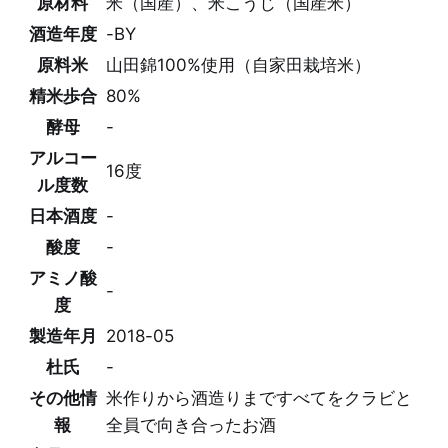
原材料
米（国産）、米こうじ（国産米）
酒造年度
-BY
原料米
山田錦100%使用（自家田栽培米）
精米歩合
80%
酵母
-
アルコー
16度
ル度数
日本酒度
-
酸度
-
アミノ酸
-
度
製造年月
2018-05
杜氏
-
その他情
米作りから酒造りまですべてをクラビと
報
全員で向き合ったお酒