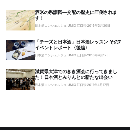
酒米の系譜図―交配の歴史に圧倒されま
す！
日本酒コンシェルジュ UMIO 江口崇
2016年3月30日
「チーズと日本酒」日本酒レッスン その7
イベントレポート〈後編〉
日本酒コンシェルジュ UMIO 江口崇
2016年4月12日
滋賀県大津でのきき酒会に行ってきまし
た！日本酒とみりんとの新たな出会い
日本酒コンシェルジュ UMIO 江口崇
2017年4月17日