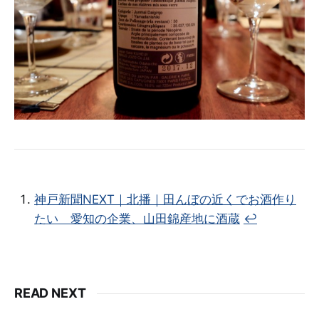
神戸新聞NEXT｜北播｜田んぼの近くでお酒作り
たい 愛知の企業、山田錦産地に酒蔵
↩︎
READ NEXT