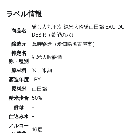
ラベル情報
醸し人九平次 純米大吟醸山田錦 EAU DU
商品名
DESIR（希望の水）
醸造元
萬乗醸造（愛知県名古屋市）
特定名
純米大吟醸酒
称・種別
原材料
米、米麹
酒造年度
-BY
原料米
山田錦
精米歩合
50%
酵母
-
仕込み水
-
アルコー
16度