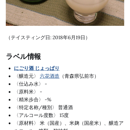
（テイスティング日: 2018年6月19日）
ラベル情報
にごり酒 じょっぱり
〈醸造元〉
六花酒造
（青森県弘前市）
〈仕込み水〉 -
〈原料米〉 -
〈精米歩合〉 -%
〈特定名称/種別〉 普通酒
〈アルコール度数〉 15度
〈原材料〉 米（国産）、米麹（国産米）、醸造ア