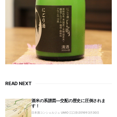
READ NEXT
酒米の系譜図―交配の歴史に圧倒されま
す！
日本酒コンシェルジュ UMIO 江口崇
2016年3月30日