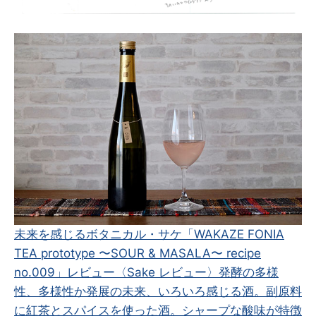
未来を感じるボタニカル・サケ「WAKAZE FONIA
TEA prototype 〜SOUR & MASALA〜 recipe
no.009」レビュー
〈Sake レビュー〉発酵の多様
性、多様性か発展の未来、いろいろ感じる酒。副原料
に紅茶とスパイスを使った酒。シャープな酸味が特徴