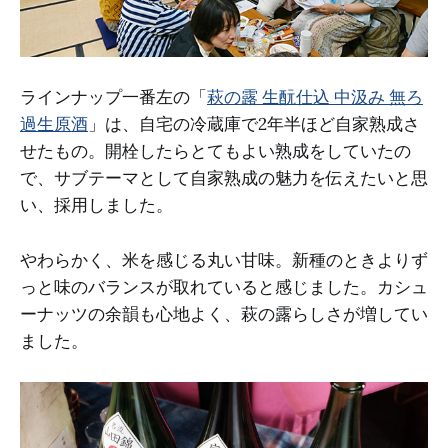
ラインナップ一番左の「
萩の露 生酛仕込 中汲み 無ろ
過生原酒
」は、自宅の冷蔵庫で2年半ほど自家熟成さ
せたもの。開栓したらとてもよい熟成をしていたの
で、サブテーマとして自家熟成の魅力を伝えたいと思
い、採用しました。
やわらかく、米を感じる丸い甘味。新種のときよりず
っと味のバランスが取れていると感じました。カシュ
ーナッツの余韻も心地よく、萩の露らしさが増してい
ました。