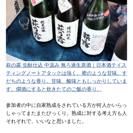
萩の露 生酛仕込 中汲み 無ろ過生原酒｜日本酒テイス
ティングノート
アタックは強く、蜜のような甘味。す
だちのような香り。甘味、酸味ともしっかりしていま
す。燗酒にすると炊きたてのご飯の香り。
参加者の中に自家熟成をされている方が何人かいらっ
しゃってまたまたびっくり。熟成に対する考え方も人
それぞれで、いいなと思いました。