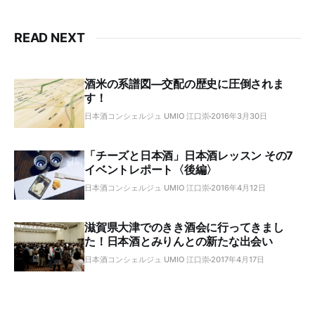
READ NEXT
酒米の系譜図―交配の歴史に圧倒されま
す！
日本酒コンシェルジュ UMIO 江口崇
2016年3月30日
「チーズと日本酒」日本酒レッスン その7
イベントレポート〈後編〉
日本酒コンシェルジュ UMIO 江口崇
2016年4月12日
滋賀県大津でのきき酒会に行ってきまし
た！日本酒とみりんとの新たな出会い
日本酒コンシェルジュ UMIO 江口崇
2017年4月17日