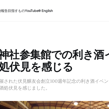
動報告
目指すもの
YouTube
🌐 English
神社参集館での利き酒
処伏見を感じる
催された伏見醸友会創立100週年記念の利き酒イベ
酒処伏見を感じました。