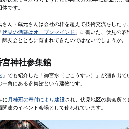
団体です。
氏さん・蔵元さんは会社の枠を超えて技術交流をしたり
「
伏見の酒蔵はオープンマインド
」に書いた、伏見の酒
、醸友会とともに育まれてきたのではないでしょうか。
香宮神社参集館
水
」でも紹介した「御宮水（ごこうすい）」が湧き出て
の一角にある参集館という建物です。
年に
月桂冠の寄付により建設
され、伏見地区の集会所と
酒関連のイベント会場として使われています。