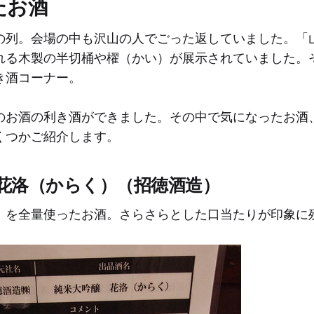
たお酒
の列。会場の中も沢山の人でごった返していました。「
れる木製の半切桶や櫂（かい）が展示されていました。
き酒コーナー。
のお酒の利き酒ができました。その中で気になったお酒
くつかご紹介します。
 花洛（からく）（招徳酒造）
」を全量使ったお酒。さらさらとした口当たりが印象に