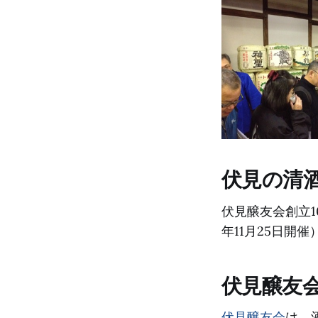
伏見の清酒
伏見醸友会創立1
年11月25日開催
伏見醸友
伏見醸友会
は、