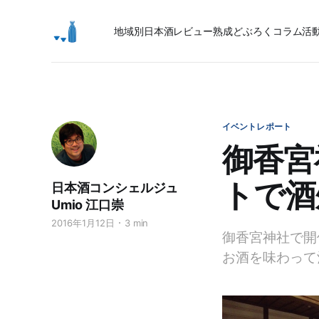
地域別日本酒レビュー
熟成
どぶろく
コラム
活
イベントレポート
御香宮
トで酒
日本酒コンシェルジュ
Umio 江口崇
2016年1月12日
3 min
御香宮神社で開
お酒を味わって