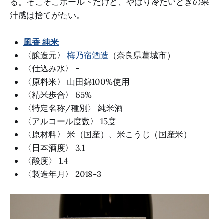
る。そこそこボールドだけど、やはり冷たいときの果
汁感は捨てがたい。
風香 純米
〈醸造元〉
梅乃宿酒造
（奈良県葛城市）
〈仕込み水〉 -
〈原料米〉 山田錦100%使用
〈精米歩合〉 65%
〈特定名称/種別〉 純米酒
〈アルコール度数〉 15度
〈原材料〉 米（国産）、米こうじ（国産米）
〈日本酒度〉 3.1
〈酸度〉 1.4
〈製造年月〉 2018-3