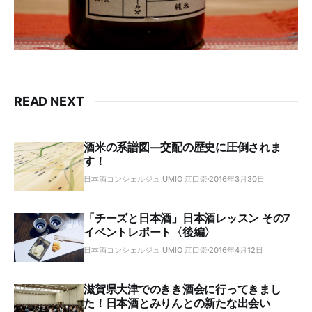
READ NEXT
酒米の系譜図―交配の歴史に圧倒されま
す！
日本酒コンシェルジュ UMIO 江口崇
2016年3月30日
「チーズと日本酒」日本酒レッスン その7
イベントレポート〈後編〉
日本酒コンシェルジュ UMIO 江口崇
2016年4月12日
滋賀県大津でのきき酒会に行ってきまし
た！日本酒とみりんとの新たな出会い