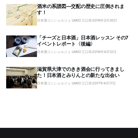
酒米の系譜図―交配の歴史に圧倒されま
す！
日本酒コンシェルジュ UMIO 江口崇
2016年3月30日
「チーズと日本酒」日本酒レッスン その7
イベントレポート〈後編〉
日本酒コンシェルジュ UMIO 江口崇
2016年4月12日
滋賀県大津でのきき酒会に行ってきまし
た！日本酒とみりんとの新たな出会い
日本酒コンシェルジュ UMIO 江口崇
2017年4月17日