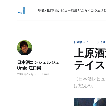
地域別日本酒レビュー
熟成
どぶろく
コラム
活
日本酒レビュー・テイス
上原酒
テイス
日本酒コンシェルジュ
Umio 江口崇
2016年12月3日
1 min
〈日本酒レビュ
は控えめ。