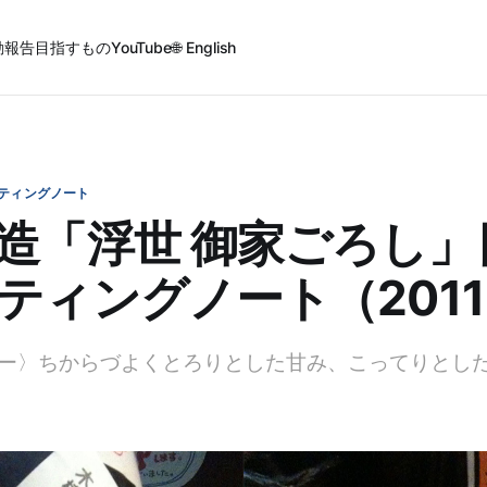
動報告
目指すもの
YouTube
🌐 English
ティングノート
造「浮世 御家ごろし」
ティングノート（201
ー〉ちからづよくとろりとした甘み、こってりとし