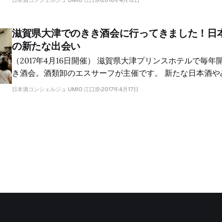
日本酒コンシェルジュ UMIO 江口崇
2016年4月12日
滋賀県大津でのきき酒会に行ってきました！日
の新たな出会い
（2017年4月16日開催） 滋賀県大津プリンスホテルで毎年開催されている大き
き酒会。酒類卸のエスサーフが主催です。 新たな日本酒やみりんとの出会い
がありました。すべてのブースを回ることは叶わず。でも
日本酒コンシェルジュ UMIO 江口崇
2017年4月17日
ができました。 一つは、松の司の普通酒「産土」をじっくり味わえたこと。
もう一つは、20歳のときに初めて飲み、最近その素晴らし
「上善如水」を味わえたことです。そしてもう一つは、み
と。 日本酒ブース巡り 昨年は焼酎・泡盛ブースを制覇して、日本酒ブースを
まわる時間がなくなってしまったので、今年はまず日本酒
す。 松の司 [松の司]https://sakeconcierge.com(/tag/matsunotsukasa/)ブ
ースには5種類のラインナップ。 そのうち、先月参加した松の司きき酒会で人
気のため試飲できなかった「産土（うぶすな）」を味わい
豊かで、しっかりとした味わいのお酒です。 👉 松の司「産土」テイスティン
グノート 👉 「松の司」関連記事 上