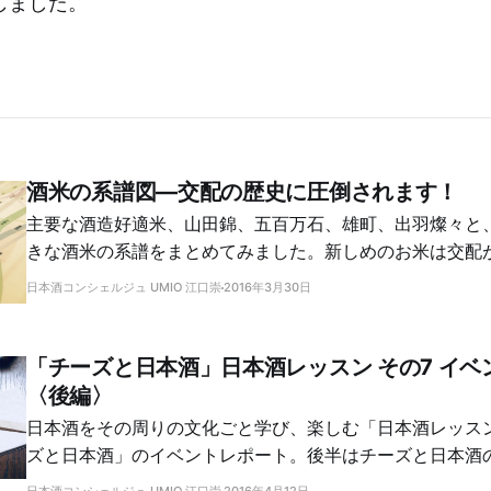
しました。
酒米の系譜図―交配の歴史に圧倒されます！
主要な酒造好適米、山田錦、五百万石、雄町、出羽燦々と
きな酒米の系譜をまとめてみました。新しめのお米は交配
がわかります。意外なルーツもわかって楽しい！
日本酒コンシェルジュ UMIO 江口崇
2016年3月30日
「チーズと日本酒」日本酒レッスン その7 イベ
〈後編〉
日本酒をその周りの文化ごと学び、楽しむ「日本酒レッス
ズと日本酒」のイベントレポート。後半はチーズと日本酒