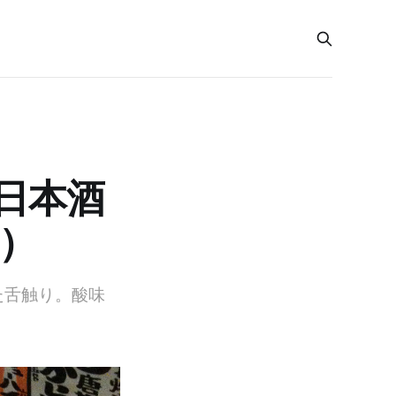
日本酒
1）
た舌触り。酸味