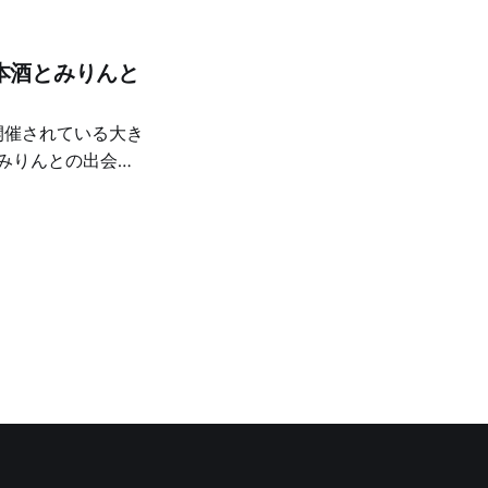
本酒とみりんと
、いくつか深い体験
さを再発見した
りんを味わえたこ
ブースから攻めま
ました。米の香りが