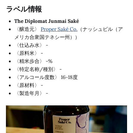
ラベル情報
The Diplomat Junmai Saké
〈醸造元〉
Proper Saké Co.
（ナッシュビル（ア
メリカ合衆国テネシー州））
〈仕込み水〉 -
〈原料米〉 -
〈精米歩合〉 -%
〈特定名称/種別〉 -
〈アルコール度数〉 16-18度
〈原材料〉 -
〈製造年月〉 -