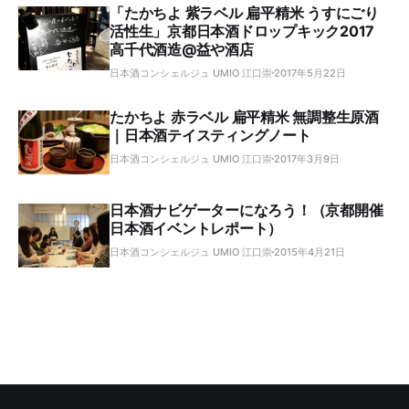
「たかちよ 紫ラベル 扁平精米 うすにごり
活性生」京都日本酒ドロップキック2017
高千代酒造@益や酒店
日本酒コンシェルジュ UMIO 江口崇
2017年5月22日
たかちよ 赤ラベル 扁平精米 無調整生原酒
｜日本酒テイスティングノート
日本酒コンシェルジュ UMIO 江口崇
2017年3月9日
日本酒ナビゲーターになろう！（京都開催
日本酒イベントレポート）
日本酒コンシェルジュ UMIO 江口崇
2015年4月21日