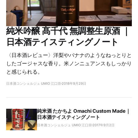
純米吟醸 髙千代 無調整生原酒 ｜
日本酒テイスティングノート
〈日本酒レビュー〉洋梨やバナナのようなねっとりと
したゴージャスな香り。米ノンニュアンスもしっかり
と感じられる。
日本酒コンシェルジュ UMIO 江口崇
2018年9月29日
純米酒 たかちよ Omachi Custom Made｜
日本酒テイスティングノート
日本酒コンシェルジュ UMIO 江口崇
2017年9月2日