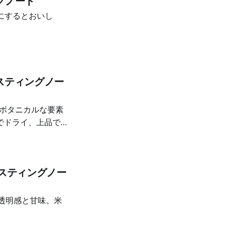
ングノート
にするとおいし
éテイスティングノー
。ボタニカルな要素
でドライ、上品で繊
éテイスティングノー
る透明感と甘味。米