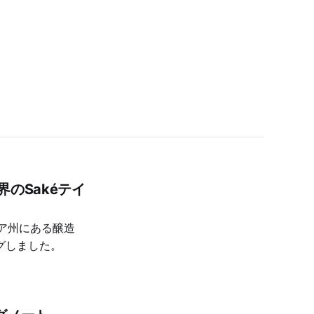
界のSakéテイ
ビア州にある醸造
ィングしました。