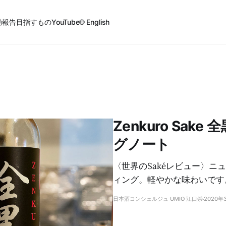
動報告
目指すもの
YouTube
🌐 English
Zenkuro Sak
グノート
〈世界のSakéレビュー〉ニ
ィング。軽やかな味わいです
日本酒コンシェルジュ UMIO 江口崇
2020年