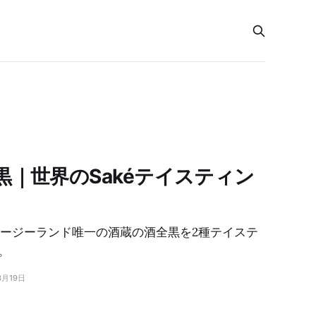
e 全黒｜世界のSakéテイスティン
ュージーランド唯一の酒蔵の酒全黒を2種テイステ
。
3月19日