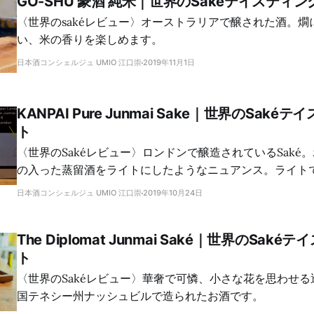
GO-SHU 豪酒 純米｜世界のSakéテイスティ
〈世界のsakéレビュー〉オーストラリアで醸された酒。燗
い、米の香りを楽しめます。
日本酒コンシェルジュ UMIO 江口崇
2019年11月1日
KANPAI Pure Junmai Sake｜世界のSak
ト
〈世界のSakéレビュー〉ロンドンで醸造されているSaké
の入った蒸留酒をライトにしたようなニュアンス。ライト
細。
日本酒コンシェルジュ UMIO 江口崇
2019年10月24日
The Diplomat Junmai Saké｜世界のSak
ト
〈世界のSakéレビュー〉華奢で可憐、小さな花を思わせ
国テネシー州ナッシュビルで造られたお酒です。