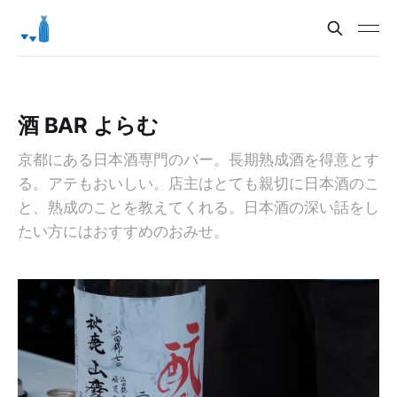
酒 BAR よらむ
京都にある日本酒専門のバー。長期熟成酒を得意とす
る。アテもおいしい。店主はとても親切に日本酒のこ
と、熟成のことを教えてくれる。日本酒の深い話をし
たい方にはおすすめのおみせ。