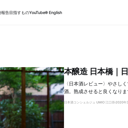
動報告
目指すもの
YouTube
🌐 English
本醸造 日本橋｜
〈日本酒レビュー〉やさしく
酒。熟成させると良くなりま
日本酒コンシェルジュ UMIO 江口崇
2020年