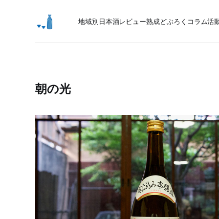
地域別日本酒レビュー
熟成
どぶろく
コラム
活
朝の光