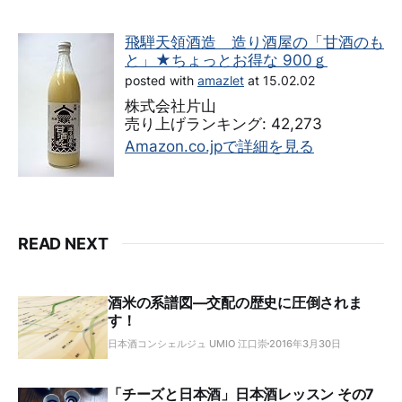
飛騨天領酒造 造り酒屋の「甘酒のも
と」★ちょっとお得な 900ｇ
posted with
amazlet
at 15.02.02
株式会社片山
売り上げランキング: 42,273
Amazon.co.jpで詳細を見る
READ NEXT
酒米の系譜図―交配の歴史に圧倒されま
す！
日本酒コンシェルジュ UMIO 江口崇
2016年3月30日
「チーズと日本酒」日本酒レッスン その7