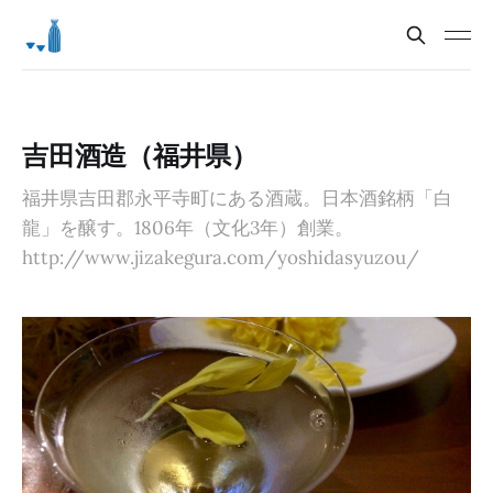
吉田酒造（福井県）
福井県吉田郡永平寺町にある酒蔵。日本酒銘柄「白
龍」を醸す。1806年（文化3年）創業。
http://www.jizakegura.com/yoshidasyuzou/