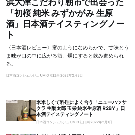
浜大津こだわり朝市で出会った
「初桜 純米 みずかがみ 生原
酒」日本酒テイスティングノー
ト
〈日本酒レビュー〉蜜のようになめらかで、甘味とう
ま味が口の中に広がる酒。燗にすると飲み進められ
る。
日本酒コンシェルジュ UMIO 江口崇
2022年2月3日
米米しくて料理によく合う「ニューハツサ
クラ 生酛太郎 玉栄 純米生原酒 R2BY」日
本酒テイスティングノート
日本酒コンシェルジュ UMIO 江口崇
2022年2月1日