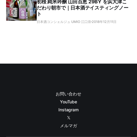
初桜 純米吟醸 山田百恵 29BY を浜大津こ
だわり朝市で｜日本酒テイスティングノー
ト
日本酒コンシェルジュ UMIO 江口崇
2018年12月11日
お問い合わせ
YouTube
Instagram
𝕏
メルマガ