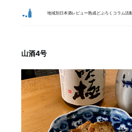
地域別日本酒レビュー
熟成
どぶろく
コラム
活
山酒4号