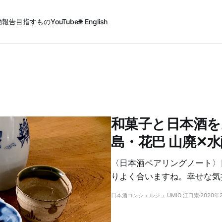
動報告
目指すもの
YouTube
🌐 English
和菓子と日本酒を
島・花巴 山廃✕
〈日本酒ペアリングノート〉
りよく合いますね。幸せな気
日本酒コンシェルジュ UMIO 江口崇
2020年