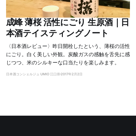
成峰 薄桜 活性にごり 生原酒｜日
本酒テイスティングノート
〈日本酒レビュー〉昨日開栓したという、薄桜の活性
にごり。白く美しい外観。炭酸ガスの感触を舌先に感
じつつ、米のシルキーな口当たりを楽しみます。
日本酒コンシェルジュ UMIO 江口崇
2017年2月2日