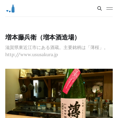
増本藤兵衛（増本酒造場）
滋賀県東近江市にある酒蔵。主要銘柄は「薄桜」。
http://www.ususakura.jp