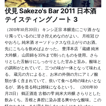
伏見 Sakezo's Bar 2011 日本酒
テイスティングノート 3
（2011年10月20日） キンシ正宗 本醸造にごり酒 かな
り濁っているのに甘さ控えめなのがよい。 月桂冠 ひ
やおろし 純米酒 オーソドックスな仕上がりのお酒。
先にこちらを飲めばよかった。 豊澤本店「蔵纏 純米
大吟醸」 山田錦を35%まで削ったものを使用。さら
りとした舌触りにしっかりとした甘みと旨み。酸味と
の調和がとれていて、三つの味が一体となって味わえ
る。 蔵元の方によると、お米の外側の方にアミノ酸
類が多く含まれていて、炊いて食べる時の味わいとな
るが、酒を造る時は雑味になるという。 （2011年10
月21日） 鶴正酒造 古都の雫 純米大吟醸 さらりとした
飲みくち。舌根と鼻腔に染み渡る爽やかな酸味。この