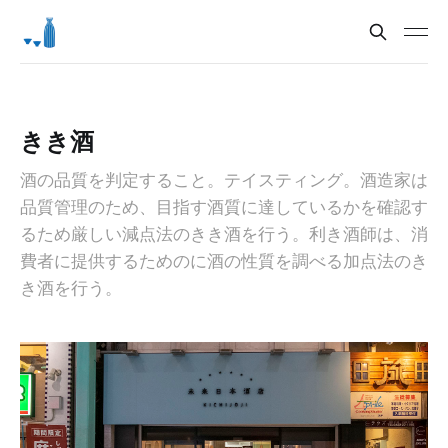
きき酒
酒の品質を判定すること。テイスティング。酒造家は
品質管理のため、目指す酒質に達しているかを確認す
るため厳しい減点法のきき酒を行う。利き酒師は、消
費者に提供するためのに酒の性質を調べる加点法のき
き酒を行う。