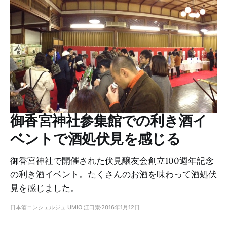
御香宮神社参集館での利き酒イ
ベントで酒処伏見を感じる
御香宮神社で開催された伏見醸友会創立100週年記念
の利き酒イベント。たくさんのお酒を味わって酒処伏
見を感じました。
日本酒コンシェルジュ UMIO 江口崇
2016年1月12日