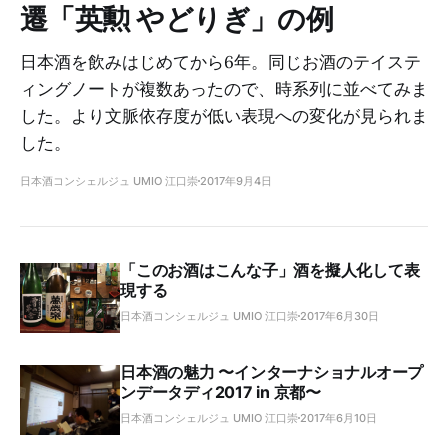
遷「英勲 やどりぎ」の例
日本酒を飲みはじめてから6年。同じお酒のテイステ
ィングノートが複数あったので、時系列に並べてみま
した。より文脈依存度が低い表現への変化が見られま
した。
日本酒コンシェルジュ UMIO 江口崇
2017年9月4日
「このお酒はこんな子」酒を擬人化して表
現する
日本酒コンシェルジュ UMIO 江口崇
2017年6月30日
日本酒の魅力 〜インターナショナルオープ
ンデータディ2017 in 京都〜
日本酒コンシェルジュ UMIO 江口崇
2017年6月10日