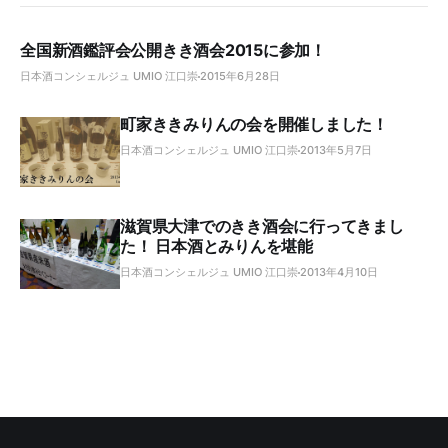
全国新酒鑑評会公開きき酒会2015に参加！
日本酒コンシェルジュ UMIO 江口崇
2015年6月28日
町家ききみりんの会を開催しました！
日本酒コンシェルジュ UMIO 江口崇
2013年5月7日
滋賀県大津でのきき酒会に行ってきまし
た！ 日本酒とみりんを堪能
日本酒コンシェルジュ UMIO 江口崇
2013年4月10日