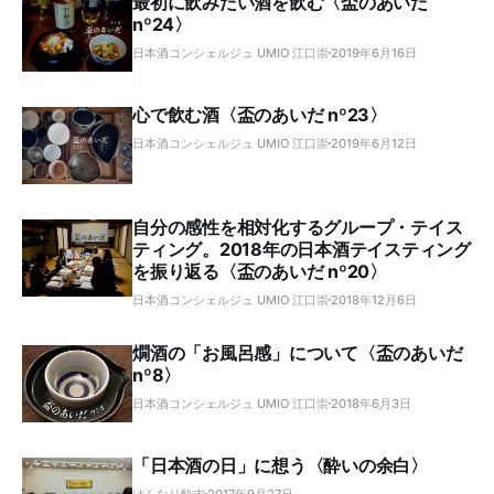
最初に飲みたい酒を飲む〈盃のあいだ
nº24〉
日本酒コンシェルジュ UMIO 江口崇
2019年6月16日
心で飲む酒〈盃のあいだ nº23〉
日本酒コンシェルジュ UMIO 江口崇
2019年6月12日
自分の感性を相対化するグループ・テイス
ティング。2018年の日本酒テイスティング
を振り返る〈盃のあいだ nº20〉
日本酒コンシェルジュ UMIO 江口崇
2018年12月6日
燗酒の「お風呂感」について〈盃のあいだ
nº8〉
日本酒コンシェルジュ UMIO 江口崇
2018年6月3日
「日本酒の日」に想う〈酔いの余白〉
はんなり酔吉
2017年9月27日